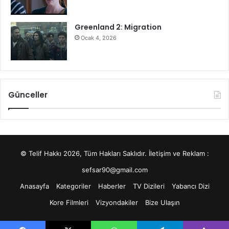
Greenland 2: Migration
Ocak 4, 2026
Günceller
© Telif Hakkı 2026, Tüm Hakları Saklıdır. İletişim ve Reklam :
sefsar90@gmail.com
Anasayfa
Kategoriler
Haberler
TV Dizileri
Yabancı Dizi
Kore Filmleri
Vizyondakiler
Bize Ulaşın