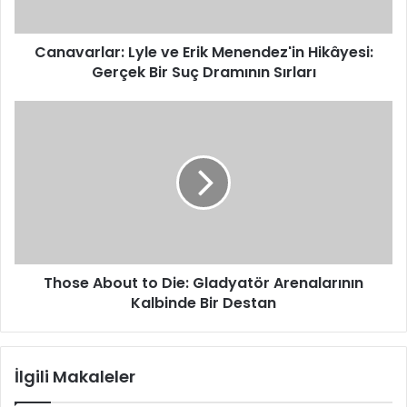
Bir
Suç
Canavarlar: Lyle ve Erik Menendez'in Hikâyesi:
Dramının
Sırları
Gerçek Bir Suç Dramının Sırları
Those
About
to
Die:
Gladyatör
Arenalarının
Kalbinde
Bir
Destan
Those About to Die: Gladyatör Arenalarının
Kalbinde Bir Destan
İlgili Makaleler