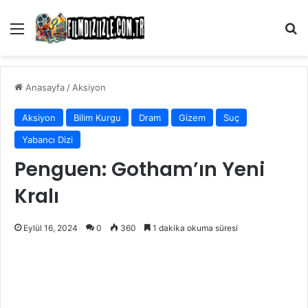
Menü
Ar
Anasayfa
/
Aksiyon
Aksiyon
Bilim Kurgu
Dram
Gizem
Suç
Yabancı Dizi
Penguen: Gotham’ın Yeni
Kralı
Eylül 16, 2024
0
360
1 dakika okuma süresi