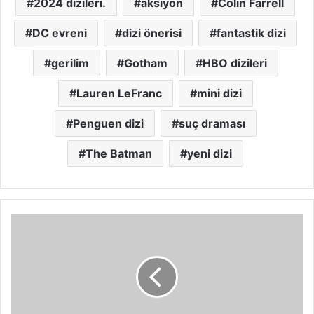
2024 dizileri.
aksiyon
Colin Farrell
DC evreni
dizi önerisi
fantastik dizi
gerilim
Gotham
HBO dizileri
Lauren LeFranc
mini dizi
Penguen dizi
suç draması
The Batman
yeni dizi
Canavarlar:
Lyle
ve
Erik
Menendez'in
Hikâyesi:
Gerçek