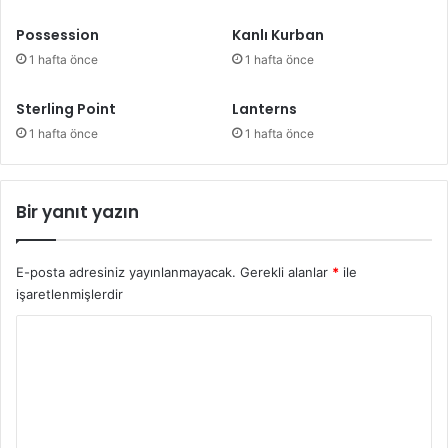
Possession
Kanlı Kurban
1 hafta önce
1 hafta önce
Sterling Point
Lanterns
1 hafta önce
1 hafta önce
Bir yanıt yazın
E-posta adresiniz yayınlanmayacak.
Gerekli alanlar
*
ile
işaretlenmişlerdir
Y
o
r
u