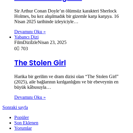
Sir Arthur Conan Doyle’ın ölümsüz karakteri Sherlock
Holmes, bu kez alışılmadık bir gizemle karşı karşıya. 16
Nisan 2025 tarihinde izleyiciyle…
Devamını Oku »
Yabancı Dizi
FilmDiziİzle
Nisan 23, 2025
0
703
The Stolen Girl
Harika bir gerilim ve dram dizisi olan “The Stolen Girl”
(2025), aile bağlarının kırılganlığını ve bir ebeveynin en
büyük kâbusuyla…
Devamını Oku »
Sonraki sayfa
Popüler
Son Eklenen
Yorumlar