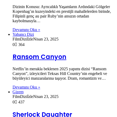
Dizinin Konusu: Ayrıcalıklı Yaşamların Ardındaki Gölgeler
Kopenhag’ın kuzeyindeki en prestijli mahallelerden birinde,
Filipinli genç au pair Ruby’nin ansızın ortadan
kaybolmasıyla…
Devamını Oku »
Yabancı Dizi
FilmDiziİzle
Nisan 23, 2025
0
364
Ransom Canyon
Netflix’in merakla beklenen 2025 yapımı dizisi “Ransom
Canyon”, izleyicileri Teksas Hill Country’nin engebeli ve
büyüleyici manzaralarına taşıyor. Dram, romantizm ve…
Devamını Oku »
Gizem
FilmDiziİzle
Nisan 23, 2025
0
437
Sherlock Daughter