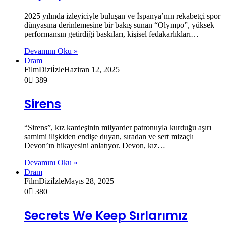
2025 yılında izleyiciyle buluşan ve İspanya’nın rekabetçi spor
dünyasına derinlemesine bir bakış sunan “Olympo”, yüksek
performansın getirdiği baskıları, kişisel fedakarlıkları…
Devamını Oku »
Dram
FilmDiziİzle
Haziran 12, 2025
0
389
Sirens
“Sirens”, kız kardeşinin milyarder patronuyla kurduğu aşırı
samimi ilişkiden endişe duyan, sıradan ve sert mizaçlı
Devon’ın hikayesini anlatıyor. Devon, kız…
Devamını Oku »
Dram
FilmDiziİzle
Mayıs 28, 2025
0
380
Secrets We Keep Sırlarımız