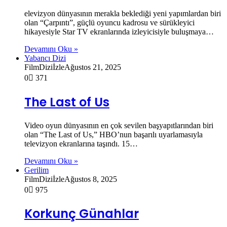
elevizyon dünyasının merakla beklediği yeni yapımlardan biri
olan “Çarpıntı”, güçlü oyuncu kadrosu ve sürükleyici
hikayesiyle Star TV ekranlarında izleyicisiyle buluşmaya…
Devamını Oku »
Yabancı Dizi
FilmDiziİzle
Ağustos 21, 2025
0
371
The Last of Us
Video oyun dünyasının en çok sevilen başyapıtlarından biri
olan “The Last of Us,” HBO’nun başarılı uyarlamasıyla
televizyon ekranlarına taşındı. 15…
Devamını Oku »
Gerilim
FilmDiziİzle
Ağustos 8, 2025
0
975
Korkunç Günahlar