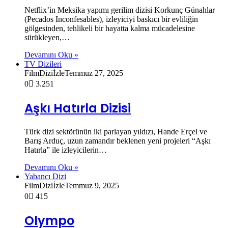
Netflix’in Meksika yapımı gerilim dizisi Korkunç Günahlar
(Pecados Inconfesables), izleyiciyi baskıcı bir evliliğin
gölgesinden, tehlikeli bir hayatta kalma mücadelesine
sürükleyen,…
Devamını Oku »
TV Dizileri
FilmDiziİzle
Temmuz 27, 2025
0
3.251
Aşkı Hatırla Dizisi
Türk dizi sektörünün iki parlayan yıldızı, Hande Erçel ve
Barış Arduç, uzun zamandır beklenen yeni projeleri “Aşkı
Hatırla” ile izleyicilerin…
Devamını Oku »
Yabancı Dizi
FilmDiziİzle
Temmuz 9, 2025
0
415
Olympo