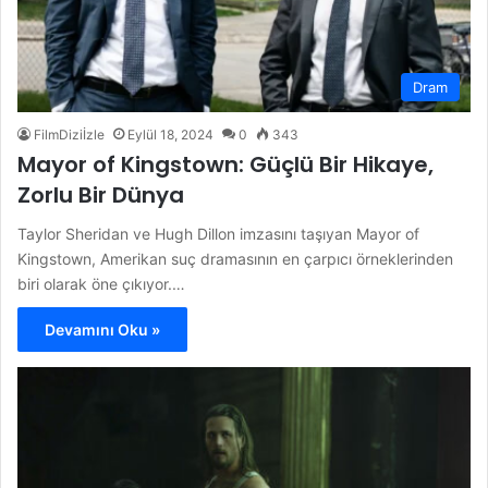
Dram
FilmDiziİzle
Eylül 18, 2024
0
343
Mayor of Kingstown: Güçlü Bir Hikaye,
Zorlu Bir Dünya
Taylor Sheridan ve Hugh Dillon imzasını taşıyan Mayor of
Kingstown, Amerikan suç dramasının en çarpıcı örneklerinden
biri olarak öne çıkıyor.…
Devamını Oku »