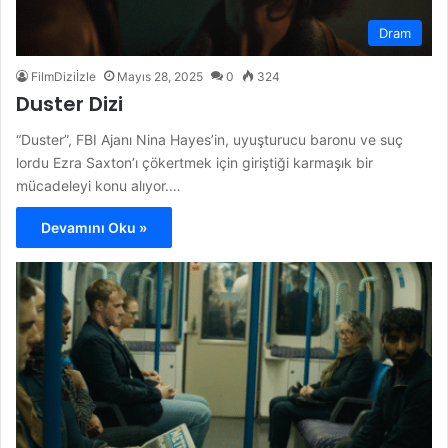
Dram
FilmDiziİzle
Mayıs 28, 2025
0
324
Duster Dizi
“Duster”, FBI Ajanı Nina Hayes’in, uyuşturucu baronu ve suç
lordu Ezra Saxton’ı çökertmek için giriştiği karmaşık bir
mücadeleyi konu alıyor.…
Devamını Oku »