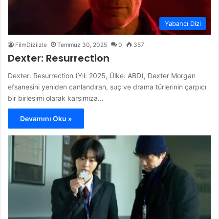
Yabancı Dizi
FilmDiziİzle
Temmuz 30, 2025
0
357
Dexter: Resurrection
Dexter: Resurrection (Yıl: 2025, Ülke: ABD), Dexter Morgan
efsanesini yeniden canlandıran, suç ve drama türlerinin çarpıcı
bir birleşimi olarak karşımıza…
Devamını Oku »