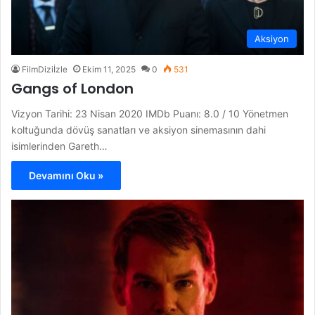
Aksiyon
FilmDiziİzle
Ekim 11, 2025
0
531
Gangs of London
Vizyon Tarihi: 23 Nisan 2020 IMDb Puanı: 8.0 / 10 Yönetmen
koltuğunda dövüş sanatları ve aksiyon sinemasının dahi
isimlerinden Gareth…
Devamını Oku »