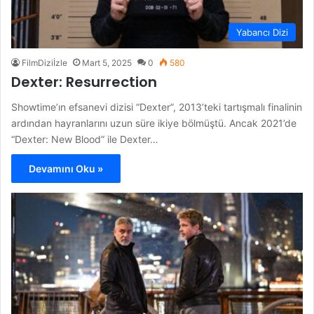
Yabancı Dizi
FilmDiziİzle
Mart 5, 2025
0
580
Dexter: Resurrection
Showtime’ın efsanevi dizisi “Dexter”, 2013’teki tartışmalı finalinin
ardından hayranlarını uzun süre ikiye bölmüştü. Ancak 2021’de
“Dexter: New Blood” ile Dexter…
Devamını Oku »