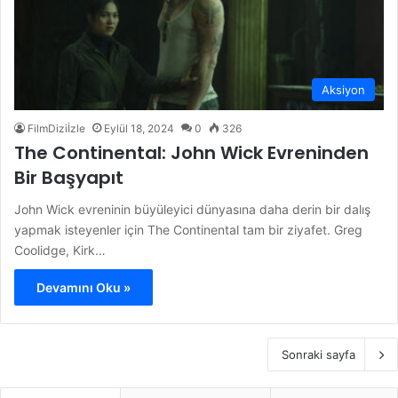
Aksiyon
FilmDiziİzle
Eylül 18, 2024
0
326
The Continental: John Wick Evreninden
Bir Başyapıt
John Wick evreninin büyüleyici dünyasına daha derin bir dalış
yapmak isteyenler için The Continental tam bir ziyafet. Greg
Coolidge, Kirk…
Devamını Oku »
Sonraki sayfa