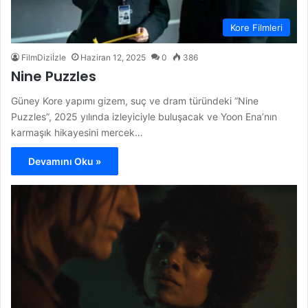
Kore Filmleri
FilmDiziİzle
Haziran 12, 2025
0
386
Nine Puzzles
Güney Kore yapımı gizem, suç ve dram türündeki “Nine
Puzzles”, 2025 yılında izleyiciyle buluşacak ve Yoon Ena’nın
karmaşık hikayesini mercek…
Devamını Oku »