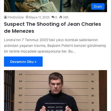
Dram
FilmDiziİzle
Mayıs 11, 2025
0
385
Suspect The Shooting of Jean Charles
de Menezes
Londra’nın 7 Temmuz 2005’teki yıkıcı bombalı saldırılarının
ardından yaşanan travma, Başkent Polisi’ni benzeri görülmemiş
bir terörle mücadele operasyonuna iter. Bu…
Devamını Oku »