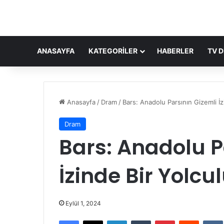
ANASAYFA
KATEGORILER
HABERLER
TV D
Anasayfa
/
Dram
/
Bars: Anadolu Parsının Gizemli İz
Dram
Bars: Anadolu P
İzinde Bir Yolcu
Eylül 1, 2024
Facebook
X
LinkedIn
Tumblr
Pinterest
Reddit