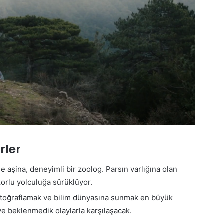
rler
aşina, deneyimli bir zoolog. Parsın varlığına olan
orlu yolculuğa sürüklüyor.
fotoğraflamak ve bilim dünyasına sunmak en büyük
ve beklenmedik olaylarla karşılaşacak.