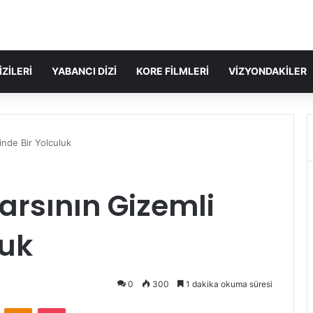
IZILERI
YABANCI DIZI
KORE FILMLERI
VIZYONDAKILER
inde Bir Yolculuk
arsının Gizemli
luk
0
300
1 dakika okuma süresi
VKontakte
Odnoklassniki
Pocket