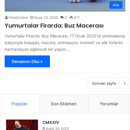
Aile
FilmDiziİzle
Ocak 23, 2025
0
471
Yumurtalar Firarda: Buz Macerası
Yumurtalar Firarda: Buz Macerası, 17 Ocak 2025’te sinemalarda
izleyiciyle buluşan, macera, animasyon, komedi ve aile türlerini
harmanlayan eğlenceli bir yapım.…
Devamını Oku »
Sonraki sayfa
Popüler
Son Eklenen
Yorumlar
CMXXIV
Aralık 30, 2025