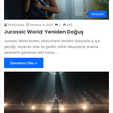
Aksiyon
FilmDiziİzle
Temmuz 9, 2025
0
350
Jurassic World: Yeniden Doğuş
Jurassic World evreni, dinozorların modern dünyayla iç içe
geçtiği, heyecan dolu ve gerilim yüklü hikayesiyle sinema
severlerin gönlünde taht kurdu.…
Devamını Oku »