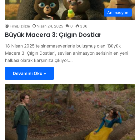
Animasyon
FilmDiziİzle
Nisan 24, 2025
0
336
Büyük Macera 3: Çılgın Dostlar
18 Nisan 2025’te sinemaseverlerle buluşmuş olan “Büyük
Macera 3: Çılgın Dostlar”, sevilen animasyon serisinin en yeni
halkası olarak karşımıza çıkıyor.…
Devamını Oku »