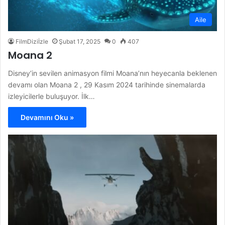
Aile
FilmDiziİzle
Şubat 17, 2025
0
407
Moana 2
Disney’in sevilen animasyon filmi Moana’nın heyecanla beklenen
devamı olan Moana 2 , 29 Kasım 2024 tarihinde sinemalarda
izleyicilerle buluşuyor. İlk…
Devamını Oku »