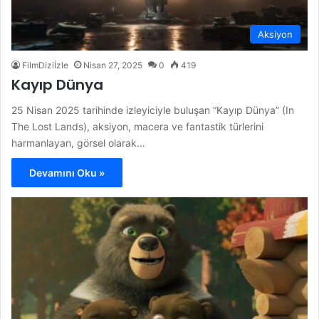
Aksiyon
FilmDiziİzle
Nisan 27, 2025
0
419
Kayıp Dünya
25 Nisan 2025 tarihinde izleyiciyle buluşan “Kayıp Dünya” (In
The Lost Lands), aksiyon, macera ve fantastik türlerini
harmanlayan, görsel olarak…
Devamını Oku »