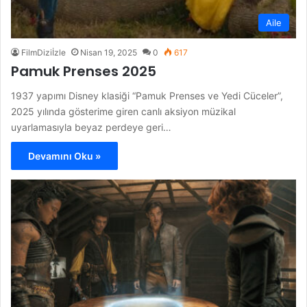
Aile
FilmDiziİzle
Nisan 19, 2025
0
617
Pamuk Prenses 2025
1937 yapımı Disney klasiği “Pamuk Prenses ve Yedi Cüceler”,
2025 yılında gösterime giren canlı aksiyon müzikal
uyarlamasıyla beyaz perdeye geri…
Devamını Oku »