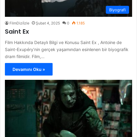
Biyografi
FilmDiziİzle
Şubat 4, 2025
0
1.185
Saint Ex
Film Hakkında Detaylı Bilgi ve Konusu Saint Ex , Antoine de
Saint-Exupéry’nin gerçek yaşamından esinlenen bir biyografik
dram filmidir. Film,…
Devamını Oku »