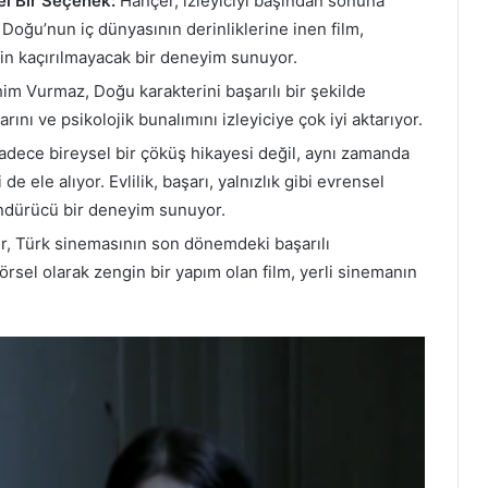
el Bir Seçenek:
Hançer, izleyiciyi başından sonuna
 Doğu’nun iç dünyasının derinliklerine inen film,
için kaçırılmayacak bir deneyim sunuyor.
im Vurmaz, Doğu karakterini başarılı bir şekilde
rını ve psikolojik bunalımını izleyiciye çok iyi aktarıyor.
adece bireysel bir çöküş hikayesi değil, aynı zamanda
e ele alıyor. Evlilik, başarı, yalnızlık gibi evrensel
ündürücü bir deneyim sunuyor.
, Türk sinemasının son dönemdeki başarılı
sel olarak zengin bir yapım olan film, yerli sinemanın