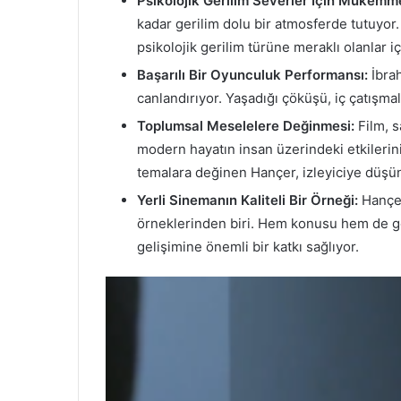
Psikolojik Gerilim Severler İçin Mükemm
kadar gerilim dolu bir atmosferde tutuyor.
psikolojik gerilim türüne meraklı olanlar 
Başarılı Bir Oyunculuk Performansı:
İbrah
canlandırıyor. Yaşadığı çöküşü, iç çatışmala
Toplumsal Meselelere Değinmesi:
Film, s
modern hayatın insan üzerindeki etkilerini d
temalara değinen Hançer, izleyiciye düş
Yerli Sinemanın Kaliteli Bir Örneği:
Hançer
örneklerinden biri. Hem konusu hem de gör
gelişimine önemli bir katkı sağlıyor.