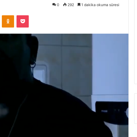
0
292
1 dakika okuma süresi
VKontakte
Odnoklassniki
Pocket