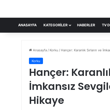
ANASAYFA
KATEGORILER
HABERLER
TV D
Anasayfa
/
Korku
/
Hançer: Karanlık Sırların ve İmk
Korku
Hançer: Karanlık
İmkansız Sevgil
Hikaye