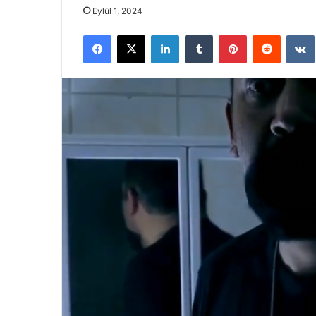
Eylül 1, 2024
Facebook
X
LinkedIn
Tumblr
Pinterest
Reddit