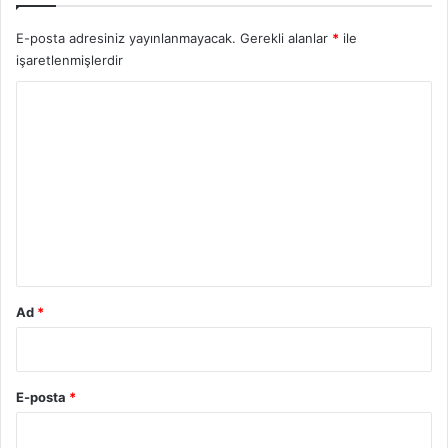
E-posta adresiniz yayınlanmayacak.
Gerekli alanlar
*
ile
işaretlenmişlerdir
Y
o
r
u
m
*
Ad
*
E-posta
*