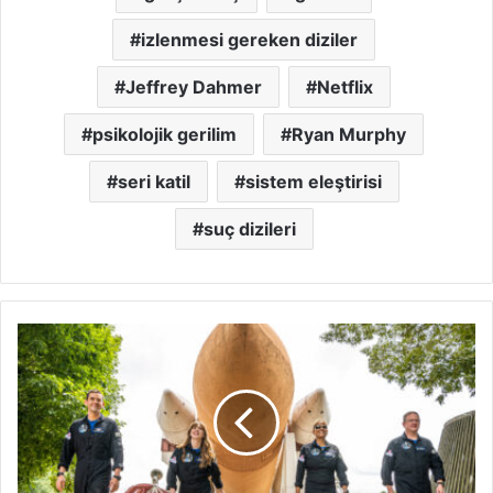
izlenmesi gereken diziler
Jeffrey Dahmer
Netflix
psikolojik gerilim
Ryan Murphy
seri katil
sistem eleştirisi
suç dizileri
Countdown:
Inspiration4
Mission
to
Space:
Uzayın
Eşiğine