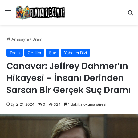
Menü
Ar
Anasayfa
/
Dram
Dram
Gerilim
Suç
Yabancı Dizi
Canavar: Jeffrey Dahmer’ın
Hikayesi – İnsanı Derinden
Sarsan Bir Gerçek Suç Dramı
Eylül 21, 2024
0
324
1 dakika okuma süresi