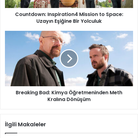
Bir
Yolculuk
Countdown: Inspiration4 Mission to Space:
Uzayın Eşiğine Bir Yolculuk
Breaking
Bad:
Kimya
Öğretmeninden
Meth
Kralına
Dönüşüm
Breaking Bad: Kimya Öğretmeninden Meth
Kralına Dönüşüm
İlgili Makaleler