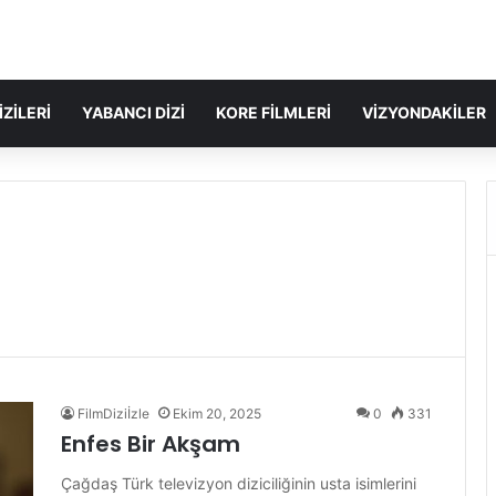
IZILERI
YABANCI DIZI
KORE FILMLERI
VIZYONDAKILER
FilmDiziİzle
Ekim 20, 2025
0
331
Enfes Bir Akşam
Çağdaş Türk televizyon diziciliğinin usta isimlerini