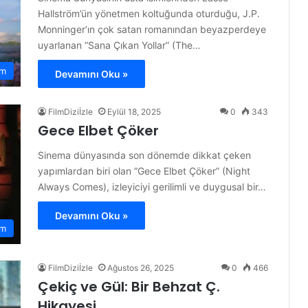
Hallström’ün yönetmen koltuğunda oturduğu, J.P.
Monninger’ın çok satan romanından beyazperdeye
uyarlanan “Sana Çıkan Yollar” (The…
am
Devamını Oku »
FilmDiziİzle
Eylül 18, 2025
0
343
Gece Elbet Çöker
Sinema dünyasında son dönemde dikkat çeken
yapımlardan biri olan “Gece Elbet Çöker” (Night
Always Comes), izleyiciyi gerilimli ve duygusal bir…
Devamını Oku »
am
FilmDiziİzle
Ağustos 26, 2025
0
466
Çekiç ve Gül: Bir Behzat Ç.
Hikayesi