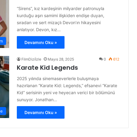
“Sirens”, kız kardeşinin milyarder patronuyla
kurduğu aşırı samimi ilişkiden endişe duyan,
sıradan ve sert mizaçlı Devon’ın hikayesini
anlatıyor. Devon, kız…
am
Devamını Oku »
FilmDiziİzle
Mayıs 28, 2025
0
612
Karate Kid Legends
2025 yılında sinemaseverlerle buluşmaya
hazırlanan “Karate Kid: Legends,” efsanevi “Karate
Kid” serisinin yeni ve heyecan verici bir bölümünü
sunuyor. Jonathan…
le
Devamını Oku »