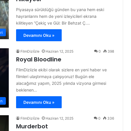
Piyasaya sürüldüğü günden bu yana hem eski
hayranlarını hem de yeni izleyicileri ekrana
kilitleyen “Çekiç ve Gül: Bir Behzat Ç.…
ri
Devamını Oku »
FilmDiziİzle
Haziran 12, 2025
0
398
Royal Bloodline
FilmDiziizle ekibi olarak sizlere en yeni haber ve
filmleri ulaştırmaya çalışıyoruz! Bugün ele
alacağımız yapım, 2025 yılında vizyona girmesi
beklenen…
on
Devamını Oku »
FilmDiziİzle
Haziran 12, 2025
0
336
Murderbot