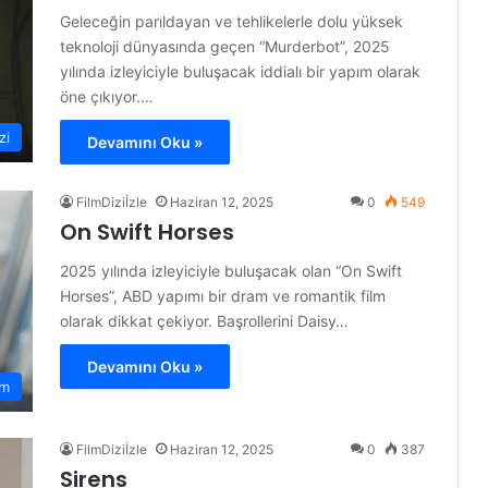
Geleceğin parıldayan ve tehlikelerle dolu yüksek
teknoloji dünyasında geçen “Murderbot”, 2025
yılında izleyiciyle buluşacak iddialı bir yapım olarak
öne çıkıyor.…
zi
Devamını Oku »
FilmDiziİzle
Haziran 12, 2025
0
549
On Swift Horses
2025 yılında izleyiciyle buluşacak olan “On Swift
Horses”, ABD yapımı bir dram ve romantik film
olarak dikkat çekiyor. Başrollerini Daisy…
Devamını Oku »
am
FilmDiziİzle
Haziran 12, 2025
0
387
Sirens