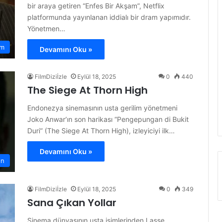
bir araya getiren “Enfes Bir Akşam”, Netflix
platformunda yayınlanan iddialı bir dram yapımıdır.
Yönetmen…
am
Devamını Oku »
FilmDiziİzle
Eylül 18, 2025
0
440
The Siege At Thorn High
Endonezya sinemasının usta gerilim yönetmeni
Joko Anwar‘ın son harikası “Pengepungan di Bukit
Duri” (The Siege At Thorn High), izleyiciyi ilk…
Devamını Oku »
on
FilmDiziİzle
Eylül 18, 2025
0
349
Sana Çıkan Yollar
Sinema dünyasının usta isimlerinden Lasse