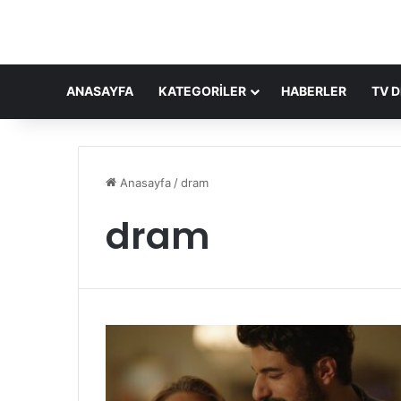
ANASAYFA
KATEGORILER
HABERLER
TV D
Anasayfa
/
dram
dram