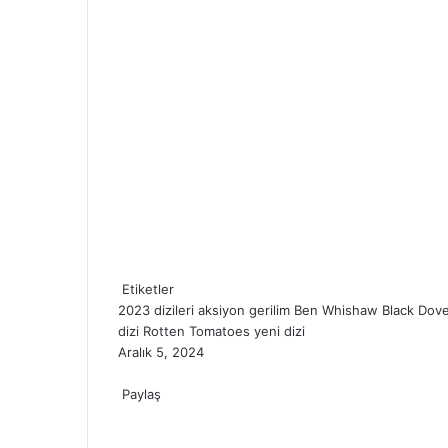
Etiketler
2023 dizileri
aksiyon gerilim
Ben Whishaw
Black Dov
dizi
Rotten Tomatoes
yeni dizi
Aralık 5, 2024
Facebook
X
LinkedIn
Tumblr
Pinterest
Reddit
VKontakte
Odnoklassniki
Pocket
Paylaş
Facebook
X
LinkedIn
Tumblr
Pinterest
Reddit
VKontakte
Odnoklassniki
Pocket
E-
Yazdır
Posta