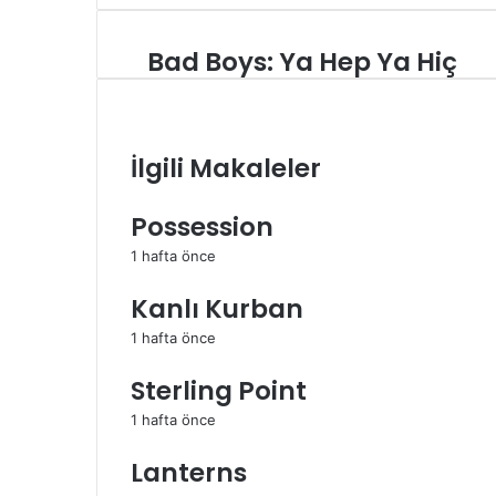
ile
paylaş
Bad Boys: Ya Hep Ya Hiç
Bad
Boys:
Ya
Hep
Ya
İlgili Makaleler
Hiç
Possession
1 hafta önce
Kanlı Kurban
1 hafta önce
Sterling Point
1 hafta önce
Lanterns