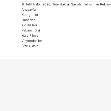
© Telif Hakkı 2026, Tüm Hakları Saklıdır. İletişim ve Rekl
Anasayfa
Kategoriler
Haberler
TV Dizileri
Yabancı Dizi
Kore Filmleri
Vizyondakiler
Bize Ulaşın
Facebook
X
WhatsApp
Telegram
Viber
Başa
dön
tuşu