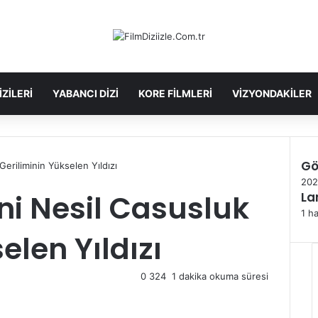
IZILERI
YABANCI DIZI
KORE FILMLERI
VIZYONDAKILER
Gö
eriliminin Yükselen Yıldızı
Kapa
202
ni Nesil Casusluk
La
1 h
elen Yıldızı
0
324
1 dakika okuma süresi