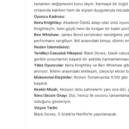
tamamen değişmesini konu alıyor. Karmaşık bir örgüt i
ortasında kalırken hem de kişisel duygularıyla mücad
Oyuncu Kadrosu:
Keira Knightley:
Akademi Ödülü adayı olan ünlü oyuncu,
Knightley’in, hem güçlü hem de kırılgan bir kadın port
Ben Whishaw:
James Bond serisinden tanıdığımız yeten
performans sergiliyor. İkili arasındaki kimya, dizinin 
Neden İzlemelisiniz:
Yenilikçi Casusluk Hikayesi:
Black Doves, klasik casusl
gerilim unsurlarının başarılı bir şekilde harmanlanması,
Yıldız Oyuncular:
Keira Knightley ve Ben Whishaw gibi 
artırıyor. İkilinin arasındaki etkileşim, izleyiciyi ekran 
Mükemmel Eleştiriler:
Rotten Tomatoes’da %100 gibi et
başardı.
Keskin Mizah:
Aksiyon dolu sahnelerin yanı sıra dizi, y
İkinci Sezon Onayı:
Dizi, henüz ilk sezonu tamamlamada
olduğunu gösteriyor.
Vizyon Tarihi:
Black Doves, 5 Aralık’ta Netflix’te yayınlanacak.