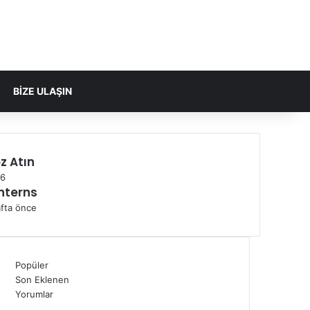
Facebook
X
YouTube
Instagram
Kayıt Ol
Rastgele Makale
Kenar Bölmesi
Dış görünümü 
Arama yap
BIZE ULAŞIN
z Atın
lı
6
nterns
afta önce
Popüler
Son Eklenen
Yorumlar