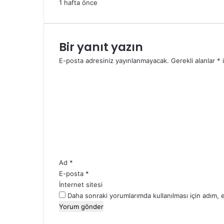
1 hafta önce
Bir yanıt yazın
E-posta adresiniz yayınlanmayacak.
Gerekli alanlar
*
i
Y
o
r
u
m
*
Ad
*
E-posta
*
İnternet sitesi
Daha sonraki yorumlarımda kullanılması için adım, 