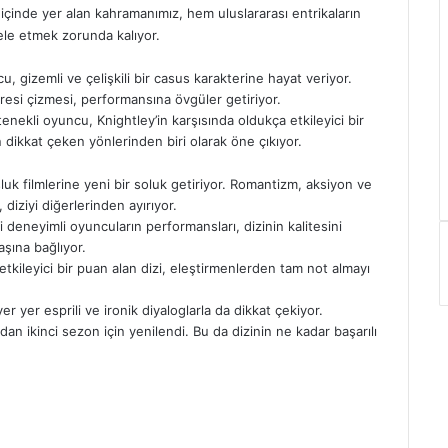
çinde yer alan kahramanımız, hem uluslararası entrikaların
ele etmek zorunda kalıyor.
 gizemli ve çelişkili bir casus karakterine hayat veriyor.
resi çizmesi, performansına övgüler getiriyor.
ekli oyuncu, Knightley’in karşısında oldukça etkileyici bir
en dikkat çeken yönlerinden biri olarak öne çıkıyor.
uk filmlerine yeni bir soluk getiriyor. Romantizm, aksiyon ve
 diziyi diğerlerinden ayırıyor.
deneyimli oyuncuların performansları, dizinin kalitesini
başına bağlıyor.
kileyici bir puan alan dizi, eleştirmenlerden tam not almayı
er yer esprili ve ironik diyaloglarla da dikkat çekiyor.
n ikinci sezon için yenilendi. Bu da dizinin ne kadar başarılı