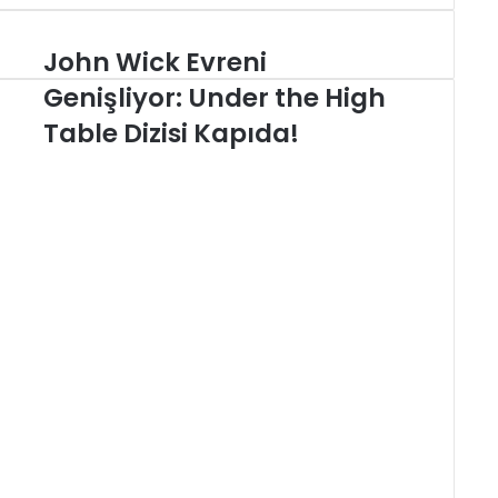
John Wick Evreni
John
Wick
Genişliyor: Under the High
Evreni
Genişliyor:
Table Dizisi Kapıda!
Under
the
High
Table
Dizisi
Kapıda!