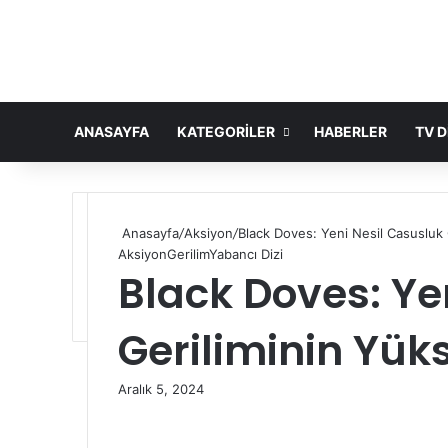
ANASAYFA
KATEGORILER
HABERLER
TV D
Anasayfa
/
Aksiyon
/
Black Doves: Yeni Nesil Casusluk G
Aksiyon
Gerilim
Yabancı Dizi
Black Doves: Ye
Geriliminin Yüks
Aralık 5, 2024
Facebook
X
LinkedIn
Tumblr
Pinterest
Reddit
VKontakte
Odnoklassniki
Pocket