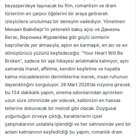
beyazperdeye taşınacak bu film, romantizm ve dram
türlerinin en çarpıcı öğelerini bir araya getirerek
izleyicilere unutulmaz bir deneyim vadediyor. Yönetmen
Михаил Вайнберг’in yetenekli bakış açısı ve Даниэль
Вегас, Вероника Журавлёва gibi güçlü isimlerin
başrollerde yer almasıyla, aşkın en karmaşık, en acı ve en
dönüştürücü yüzünü keşfedeceğiz. “Your Heart Will Be
Broken”, sadece bir aşk hikayesi anlatmakla kalmıyor; aynı
zamanda ihanet, affetme, kendini keşfetme ve hayatta
kalma mücadelesinin derinliklerine inerek, insan ruhunun
dayanıklılığını sorguluyor. 26 Mart 2026’da vizyona girecek
bu 134 dakikalık yapım, sinema salonlarından ayrılırken
uzun süre zihninizde yer edecek, kalbinizin en hassas
tellerine dokunacak bir melodi gibi olacak. Duygusal
yoğunluğun zirveye çıktığı, karakterlerin içsel
çatışmalarının ustalıkla işlendiği ve her sahnesinde yeni bir
anlam katmanının keşfedildiği bu yapım, romantik dram