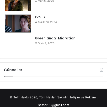
Mart 5, 2025
Evcilik
Aralık 23, 2024
Greenland 2: Migration
Ocak 4, 2026
Günceller
© Telif Hakkı 2026, Tüm Hakları Saklıdır. İletişim ve Reklam :
sefsar90@gmail.com