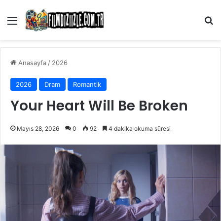
Menü
Ar
Anasayfa
/
2026
2026
Dram
Romantik
Your Heart Will Be Broken
Mayıs 28, 2026
0
92
4 dakika okuma süresi