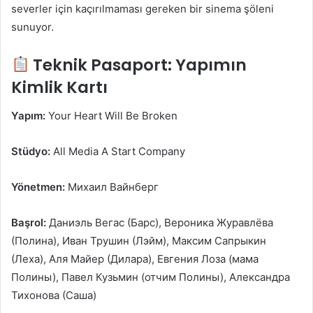
severler için kaçırılmaması gereken bir sinema şöleni
sunuyor.
Teknik Pasaport: Yapımın
Kimlik Kartı
Yapım:
Your Heart Will Be Broken
Stüdyo:
All Media A Start Company
Yönetmen:
Михаил Вайнберг
Başrol:
Даниэль Вегас (Барс), Вероника Журавлёва
(Полина), Иван Трушин (Лэйм), Максим Сапрыкин
(Леха), Аля Майер (Дилара), Евгения Лоза (мама
Полины), Павел Кузьмин (отчим Полины), Александра
Тихонова (Саша)