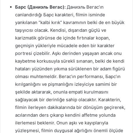
Барс (Даниэль Вегас):
Даниэль Вегас’ın
canlandırdığı Барс karakteri, filmin isminde
yankılanan “kalbi kırık” kavramının belki de en büyük
taşıyıcısı olacak. Kendisi, dışarıdan güçlü ve
karizmatik görünse de içinde fırtınalar kopan,
geçmişin yükleriyle mücadele eden bir karakter
portresi çizebilir. Aşkı derinden yaşayan ancak onu
kaybetme korkusuyla sürekli sınanan, belki de kendi
hataları yüzünden yıkıma sürüklenen bir adam figürü
olması muhtemeldir. Вегас’ın performansı, Барс’ın
kırılganlığını ve pişmanlığını izleyiciye samimi bir
şekilde aktararak, onunla empati kurulmasını
sağlayacak bir derinliğe sahip olacaktır. Karakterin,
filmin ilerleyen dakikalarında bir dönüşüm geçirerek,
acılarından ders çıkarıp kendini affetme yolunda
ilerlemesi beklenir. Onun aşkı ve kayıplarıyla
yüzleşmesi, filmin duygusal ağırlığını önemli ölçüde