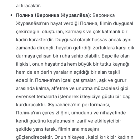
artıracaktır.
Полина (Вероника Журавлёва):
Вероника
Журавлёва’nın hayat verdiği Полина, filmin duygusal
çekirdeğini oluşturan, karmaşık ve çok katmanlı bir
kadın karakterdir. Duygusal olarak hassas ancak aynı
zamanda dirençli, hayatın getirdiği zorluklara karşı dik
durmaya çalışan bir ruha sahip olabilir. Барс ile olan
ilişkisi, onun hayatında hem büyük bir tutku kaynağı
hem de en derin yaraların açıldığı bir alan teşkil
edebilir. Полина’nın içsel çatışmaları, aşk ve gurur
arasında kalma, affetme ve unutma mücadelesi gibi
evrensel temalarla işlenerek izleyiciye güçlü bir bağ
kurduracaktır. Журавлёва’nın performansı,
Полина’nın çaresizliğini, umudunu ve nihayetinde
kendi gücünü keşfetmesini zarif ve etkileyici bir
şekilde yansıtarak, filmin ana mesajını
güçlendirecektir. Onun hikayesi, kalbi kırık bir kadının