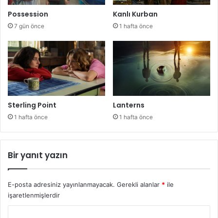
Possession
Kanlı Kurban
7 gün önce
1 hafta önce
Sterling Point
Lanterns
1 hafta önce
1 hafta önce
Bir yanıt yazın
E-posta adresiniz yayınlanmayacak.
Gerekli alanlar
*
ile
işaretlenmişlerdir
Y