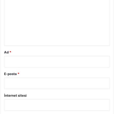
o
r
u
m
*
Ad
*
E-posta
*
İnternet sitesi