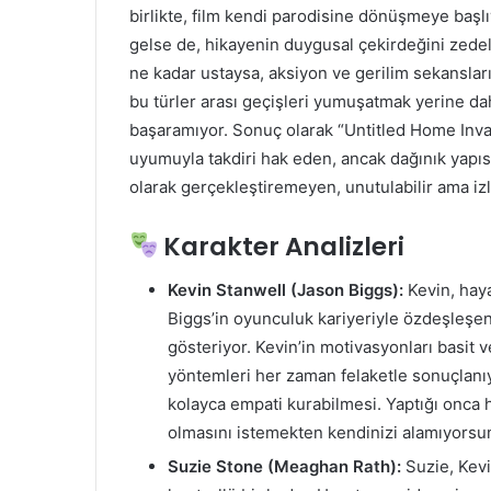
birlikte, film kendi parodisine dönüşmeye başlıy
gelse de, hikayenin duygusal çekirdeğini zed
ne kadar ustaysa, aksiyon ve gerilim sekanslar
bu türler arası geçişleri yumuşatmak yerine dah
başaramıyor. Sonuç olarak “Untitled Home Inva
uyumuyla takdiri hak eden, ancak dağınık yapısı
olarak gerçekleştiremeyen, unutulabilir ama izl
Karakter Analizleri
Kevin Stanwell (Jason Biggs):
Kevin, haya
Biggs’in oyunculuk kariyeriyle özdeşleşen
gösteriyor. Kevin’in motivasyonları basit 
yöntemleri her zaman felaketle sonuçlanıy
kolayca empati kurabilmesi. Yaptığı onca
olmasını istemekten kendinizi alamıyorsu
Suzie Stone (Meaghan Rath):
Suzie, Kevin