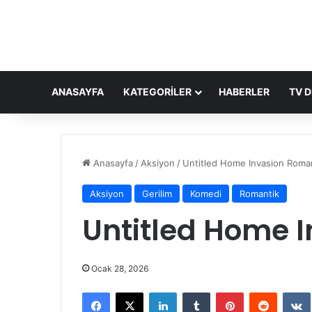
ANASAYFA
KATEGORILER
HABERLER
TV D
Anasayfa
/
Aksiyon
/
Untitled Home Invasion Rom
Aksiyon
Gerilim
Komedi
Romantik
Untitled Home 
Ocak 28, 2026
Facebook
X
LinkedIn
Tumblr
Pinterest
Reddit