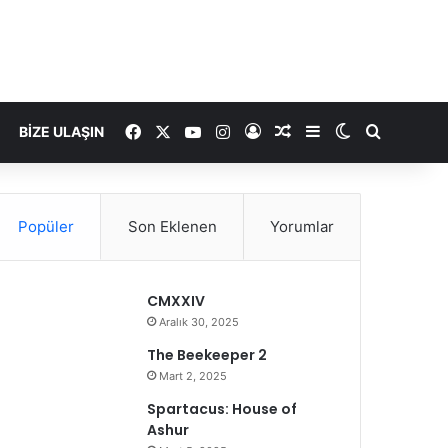
Facebook
X
YouTube
Instagram
Kayıt Ol
Rastgele Makale
Kenar Bölmesi
Dış görünümü
Arama ya
BIZE ULAŞIN
Popüler
Son Eklenen
Yorumlar
CMXXIV
Aralık 30, 2025
The Beekeeper 2
Mart 2, 2025
Spartacus: House of
Ashur