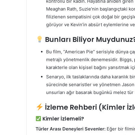
kontrollü bir kadın. Hayatına aniden giren
Meaghan Rath, Suzie’nin başlangıçtaki ko
filizlenen sempatisini çok doğal bir geçişl
görüyor ve Kevin’in absürt eylemlerine ver
Bunları Biliyor Muydunuz
Bu film, “American Pie” serisiyle dünya ç
metrajlı yönetmenlik denemesidir. Biggs,
karakterle olan kişisel bağını yansıtmak 
Senaryo, ilk taslaklarında daha karanlık bi
sürecinde senaristler ve yönetmen Jason 
unsurları ağır basarak bugünkü melez tür y
İzleme Rehberi (Kimler İz
Kimler İzlemeli?
Türler Arası Deneyleri Sevenler:
Eğer bir filmi