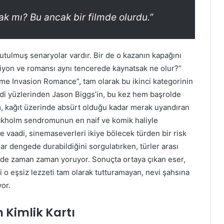
ak mı? Bu ancak bir filmde olurdu.”
utulmuş senaryolar vardır. Bir de o kazanın kapağını
siyon ve romansı aynı tencerede kaynatsak ne olur?”
ome Invasion Romance”, tam olarak bu ikinci kategorinin
edi yüzlerinden Jason Biggs’in, bu kez hem başrolde
 kağıt üzerinde absürt olduğu kadar merak uyandıran
Stockholm sendromunun en naif ve komik haliyle
 vaadi, sinemaseverleri ikiye bölecek türden bir risk
adar dengede durabildiğini sorgulatırken, türler arası
m de zaman zaman yoruyor. Sonuçta ortaya çıkan eser,
i o eşsiz lezzeti tam olarak tutturamayan, nevi şahsına
yor.
 Kimlik Kartı