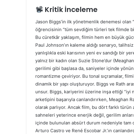
Kritik İnceleme
Jason Biggs’in ilk yönetmenlik denemesi olan 
öğrencisinin “tüm sevdiğim türleri tek filmde b
Bu cüretkâr yaklaşım, filmin hem en büyük gücü
Paul Johnson’ın kaleme aldığı senaryo, talihsiz
yanlışlıkla eski karısının yeni ev sandığı bir ye
yalnız bir kadın olan Suzie Stone’dur (Meaghan 
gerilimi gibi başlasa da, saniyeler içinde yönün
romantizme çeviriyor. Bu tonal sıçramalar, filmin
dinamik bir yapı oluşturuyor. Biggs ve Rath aras
unsur. Biggs, kariyerini üzerine inşa ettiği “iy
arketipini başarıyla canlandırırken, Meaghan R
olarak parlıyor. Ancak film, bu dört farklı türün
sahneleri yeterince enerjik değil, gerilim anla
içinde bulunulan absürt durum nedeniyle tam ol
Arturo Castro ve René Escobar Jr.’ın canlandırd