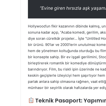
“Evine giren hırsızla aşk yaşam
Hollywood’un fikir kazanının dibinde kalmış, un
sonuna kadar açıp, “Acaba komedi, gerilim, ak
diye soran cüretkâr projeler… İşte “Untitled H
bir ürünü. 90’lar ve 2000’lerin unutulmaz kom
hem de yönetmen koltuğunda oturduğu bu film,
bir konsepte sahip. Bir ev işgali gerilimini, 
birleştirerek romantik bir komediye dönüştürme
barındırıyor. Film, bu riskli ipin üzerinde ne k
keskin geçişlerle izleyiciyi hem şaşırtıyor he
parlak anlara sahip olmasına rağmen, vaat ettiğ
münhasır bir seyirlik olarak hafızalarda yer edi
Teknik Pasaport: Yapımın