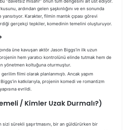
 bu “davetsiz misafir” onun tüm dengesini alt üst ediyor.
rkusunu, ardından gelen şaşkınlığını ve en sonunda
e yansıtıyor. Karakter, filmin mantık çıpası görevi
diği gerçekçi tepkiler, komedinin temelini oluşturuyor.
?
apında üne kavuşan aktör Jason Biggs’in ilk uzun
 projenin hem yaratıcı kontrolünü elinde tutmak hem de
için yönetmen koltuğuna oturmuştur.
r gerilim filmi olarak planlanmıştı. Ancak yapım
Biggs’in katkılarıyla, projenin komedi ve romantizm
apısına evrildi.
lemeli / Kimler Uzak Durmalı?)
n sizi sürekli şaşırtmasını, bir an güldürürken bir