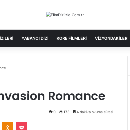
IZILERI
YABANCI DIZI
KORE FILMLERI
VIZYONDAKILER
ance
Invasion Romance
0
173
4 dakika okuma süresi
VKontakte
Odnoklassniki
Pocket