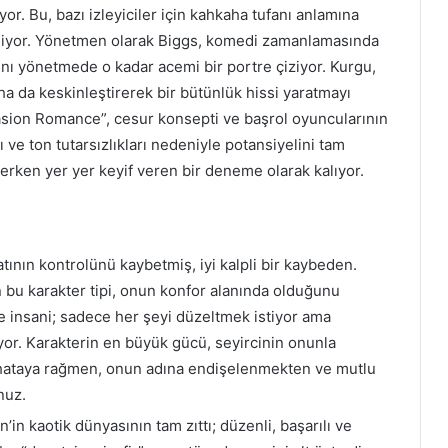
or. Bu, bazı izleyiciler için kahkaha tufanı anlamına
eliyor. Yönetmen olarak Biggs, komedi zamanlamasında
ını yönetmede o kadar acemi bir portre çiziyor. Kurgu,
a da keskinleştirerek bir bütünlük hissi yaratmayı
sion Romance”, cesur konsepti ve başrol oyuncularının
 ve ton tutarsızlıkları nedeniyle potansiyelini tam
erken yer yer keyif veren bir deneme olarak kalıyor.
tının kontrolünü kaybetmiş, iyi kalpli bir kaybeden.
 bu karakter tipi, onun konfor alanında olduğunu
ve insani; sadece her şeyi düzeltmek istiyor ama
or. Karakterin en büyük gücü, seyircinin onunla
 hataya rağmen, onun adına endişelenmekten ve mutlu
nuz.
’in kaotik dünyasının tam zıttı; düzenli, başarılı ve