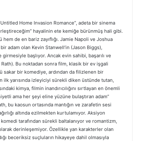
“Untitled Home Invasion Romance”, adeta bir sinema
irleştireceğim” hayalinin ete kemiğe bürünmüş hali gibi.
 hem de en bariz zayıflığı. Jamie Napoli ve Joshua
 bir adam olan Kevin Stanwell’in (Jason Biggs),
re girmesiyle başlıyor. Ancak evin sahibi, başarılı ve
Rath). Bu noktadan sonra film, klasik bir ev işgali
ü sakar bir komediye, ardından da filizlenen bir
 ilk yarısında izleyiciyi sürekli diken üstünde tutan,
ındaki kimya, filmin inandırıcılığını sırtlayan en önemli
i niyetli ama her şeyi eline yüzüne bulaştıran adam”
ath, bu kaosun ortasında mantığın ve zarafetin sesi
 ağırlığı altında ezilmekten kurtulamıyor. Aksiyon
rı komedi tarafından sürekli baltalanıyor ve romantizm,
arak derinleşemiyor. Özellikle yan karakterler olan
ığı beceriksiz suçluların hikayeye dahil olmasıyla