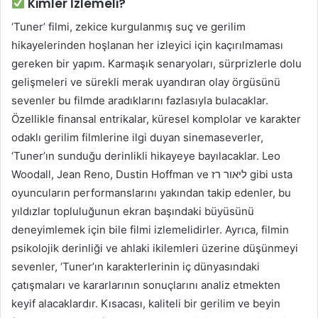
Kimler İzlemeli?
‘Tuner’ filmi, zekice kurgulanmış suç ve gerilim
hikayelerinden hoşlanan her izleyici için kaçırılmaması
gereken bir yapım. Karmaşık senaryoları, sürprizlerle dolu
gelişmeleri ve sürekli merak uyandıran olay örgüsünü
sevenler bu filmde aradıklarını fazlasıyla bulacaklar.
Özellikle finansal entrikalar, küresel komplolar ve karakter
odaklı gerilim filmlerine ilgi duyan sinemaseverler,
‘Tuner’ın sunduğu derinlikli hikayeye bayılacaklar. Leo
Woodall, Jean Reno, Dustin Hoffman ve ליאור רז gibi usta
oyuncuların performanslarını yakından takip edenler, bu
yıldızlar topluluğunun ekran başındaki büyüsünü
deneyimlemek için bile filmi izlemelidirler. Ayrıca, filmin
psikolojik derinliği ve ahlaki ikilemleri üzerine düşünmeyi
sevenler, ‘Tuner’ın karakterlerinin iç dünyasındaki
çatışmaları ve kararlarının sonuçlarını analiz etmekten
keyif alacaklardır. Kısacası, kaliteli bir gerilim ve beyin