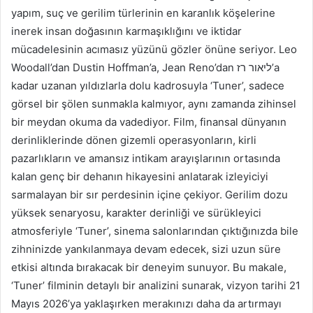
yapım, suç ve gerilim türlerinin en karanlık köşelerine
inerek insan doğasının karmaşıklığını ve iktidar
mücadelesinin acımasız yüzünü gözler önüne seriyor. Leo
Woodall’dan Dustin Hoffman’a, Jean Reno’dan ליאור רז’a
kadar uzanan yıldızlarla dolu kadrosuyla ‘Tuner’, sadece
görsel bir şölen sunmakla kalmıyor, aynı zamanda zihinsel
bir meydan okuma da vadediyor. Film, finansal dünyanın
derinliklerinde dönen gizemli operasyonların, kirli
pazarlıkların ve amansız intikam arayışlarının ortasında
kalan genç bir dehanın hikayesini anlatarak izleyiciyi
sarmalayan bir sır perdesinin içine çekiyor. Gerilim dozu
yüksek senaryosu, karakter derinliği ve sürükleyici
atmosferiyle ‘Tuner’, sinema salonlarından çıktığınızda bile
zihninizde yankılanmaya devam edecek, sizi uzun süre
etkisi altında bırakacak bir deneyim sunuyor. Bu makale,
‘Tuner’ filminin detaylı bir analizini sunarak, vizyon tarihi 21
Mayıs 2026’ya yaklaşırken merakınızı daha da artırmayı