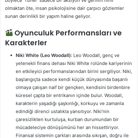
böylece ‘Tuner’ sadece bir aksiyon ve gerilim filmi
olmaktan öte, insan psikolojisine dair çarpıcı gözlemler
sunan derinlikli bir yapım haline geliyor.
Oyunculuk Performansları ve
Karakterler
Niki White (Leo Woodall):
Leo Woodall, genç ve
yetenekli finans dehası Niki White rolünde kariyerinin
en etkileyici performanslarından birini sergiliyor. Niki,
başlangıçta sadece kendi küçük dünyasında başarılı
olmaya çalışan naif bir gençken, kendisini birdenbire
küresel çapta bir entrikanın içinde bulur. Woodall,
karakterin yaşadığı şaşkınlığı, korkuyu ve zamanla
edindiği direnci ustalıkla yansıtıyor. Niki’nin
çaresizlikten kurtuluşa, kurban durumundan bir
mücadeleciye dönüşümünü her an hissettiriyor.
Finansal sistemin çarkları arasında sıkışan, doğru ile