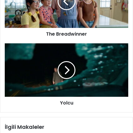
The Breadwinner
Yolcu
Yolcu
İlgili Makaleler