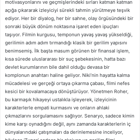
motivasyonlarını ve geçmişlerindeki sırları katman katman
açığa çıkararak izleyiciyi sürekli tahmin yürütmeye teşvik
ediyor. Her bir diyalog, her bir sahne, olay örgüsündeki bir
sonraki büyük dönüm noktasına işaret eden ipuçları
taşıyor. Filmin kurgusu, temponun yavaş yavaş yükseldiği,
gerilimin adım adım tırmandığı klasik bir gerilim yapısını
benimsemiş. İlk başta masum görünen bir finansal işlem,
kısa sürede uluslararası bir suç şebekesinin, hatta bazı
devlet kurumlarının bile dahil olduğu devasa bir
komplonun anahtarı haline geliyor. Niki’nin hayatta kalma
mücadelesi ve gerçeği ortaya çıkarma çabası, filmi nefes
kesici bir kovalamacaya dönüştürüyor. Yönetmen Roher,
bu karmaşık hikayeyi ustalıkla işleyerek, izleyicinin
karakterlerle empati kurmasını ve onların ahlaki
çıkmazlarını sorgulamasını sağlıyor. Senaryo, sadece kimin
kime karşı oynadığını değil, aynı zamanda karakterlerin iç
dünyalarındaki çatışmaları da derinlemesine inceliyor,