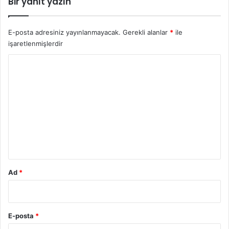
Bir yanıt yazın
E-posta adresiniz yayınlanmayacak.
Gerekli alanlar
*
ile
işaretlenmişlerdir
Y
o
r
u
m
*
Ad
*
E-posta
*