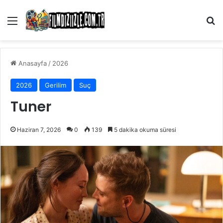
Menü
Ar
Anasayfa
/
2026
2026
Gerilim
Suç
Tuner
Haziran 7, 2026
0
139
5 dakika okuma süresi