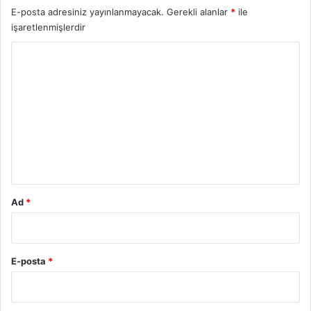
E-posta adresiniz yayınlanmayacak.
Gerekli alanlar
*
ile
işaretlenmişlerdir
Y
o
r
u
m
*
Ad
*
E-posta
*