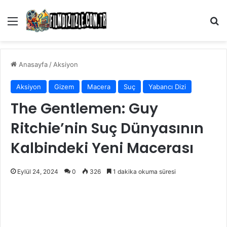
Menü
Ar
Anasayfa
/
Aksiyon
Aksiyon
Gizem
Macera
Suç
Yabancı Dizi
The Gentlemen: Guy
Ritchie’nin Suç Dünyasının
Kalbindeki Yeni Macerası
Eylül 24, 2024
0
326
1 dakika okuma süresi