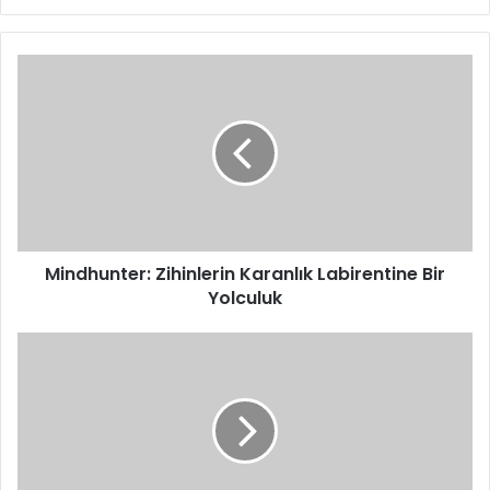
Mindhunter:
Zihinlerin
Karanlık
Labirentine
Bir
Yolculuk
Mindhunter: Zihinlerin Karanlık Labirentine Bir
Yolculuk
Harry
Potter
ve
Felsefe
Taşı:
Büyülü
Bir