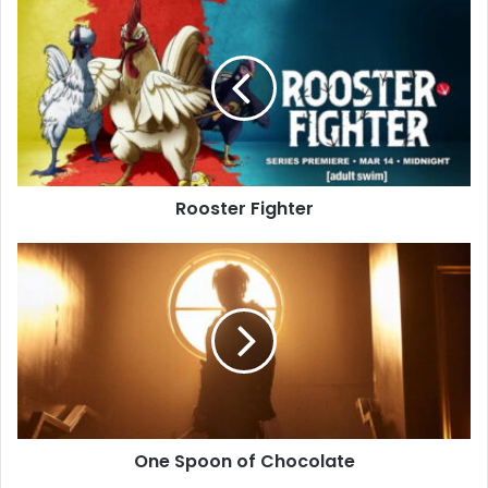
Rooster
Fighter
Rooster Fighter
One
Spoon
of
Chocolate
One Spoon of Chocolate