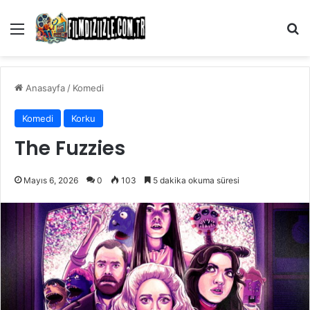
Menü
Ar
Anasayfa
/
Komedi
Komedi
Korku
The Fuzzies
Mayıs 6, 2026
0
103
5 dakika okuma süresi