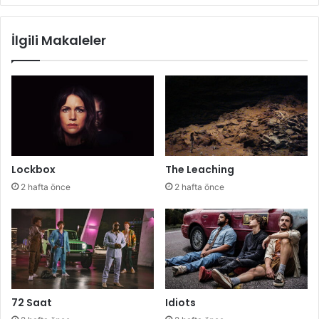
İlgili Makaleler
Lockbox
The Leaching
2 hafta önce
2 hafta önce
72 Saat
Idiots