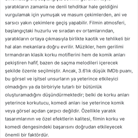
yaratıkların zamanla ne denli tehditkar hale geldiğini
vurgulamak için yumuşak ve masum çekimlerden, ani ve
sarsıcı yakın çekimlere geçiş yapabilir. Filmin atmosferi,
başlangıçtaki huzurlu ve sıradan ev ortamlarından,
yaratıkların ortaya çıkmasıyla birlikte kaotik ve tehlikeli bir
hal alan mekanlara doğru evrilir. Müzikler, hem gerilimi
tırmandıran klasik korku motiflerini hem de komik anları
pekiştiren hafif, bazen de saçma melodileri içerecek
şekilde özenle seçilmiştir. Ancak, 3.6’lık düşük IMDb puanı,
bu görsel ve işitsel unsurların ya yeterince etkileyici
olmadığını ya da birbiriyle tutarlı bir bütünlük
oluşturamadığını düşündürmektedir; belki de korku anları
yeterince korkutucu, komedi anları ise yeterince komik
veya görsel açıdan çarpıcı değildir. Özellikle yaratık
tasarımlarının ve özel efektlerin kalitesi, filmin korku ve
komedi dengesindeki başarısını doğrudan etkileyecek
önemli bir faktördür.