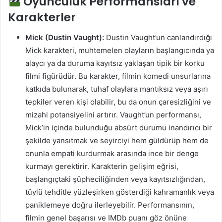
Oyunculuk Performansları ve
Karakterler
Mick (Dustin Vaught):
Dustin Vaught’un canlandırdığı
Mick karakteri, muhtemelen olayların başlangıcında ya
alaycı ya da duruma kayıtsız yaklaşan tipik bir korku
filmi figürüdür. Bu karakter, filmin komedi unsurlarına
katkıda bulunarak, tuhaf olaylara mantıksız veya aşırı
tepkiler veren kişi olabilir, bu da onun çaresizliğini ve
mizahi potansiyelini artırır. Vaught’un performansı,
Mick’in içinde bulunduğu absürt durumu inandırıcı bir
şekilde yansıtmak ve seyirciyi hem güldürüp hem de
onunla empati kurdurmak arasında ince bir denge
kurmayı gerektirir. Karakterin gelişim eğrisi,
başlangıçtaki şüpheciliğinden veya kayıtsızlığından,
tüylü tehditle yüzleşirken gösterdiği kahramanlık veya
paniklemeye doğru ilerleyebilir. Performansının,
filmin genel başarısı ve IMDb puanı göz önüne