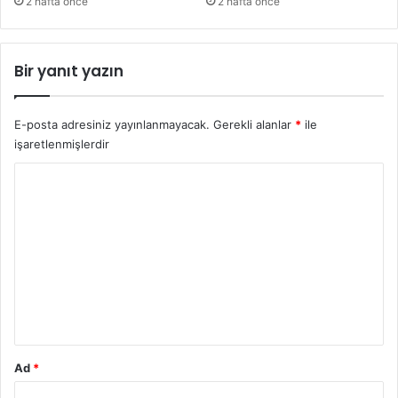
2 hafta önce
2 hafta önce
Bir yanıt yazın
E-posta adresiniz yayınlanmayacak.
Gerekli alanlar
*
ile
işaretlenmişlerdir
Y
o
r
u
m
*
Ad
*