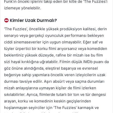
Funk’ın önceki işlerini takip eden bir kitle de ‘The Fuzzies’i
izlemeye yönelebilir.
Kimler Uzak Durmalı?
‘The Fuzzies’, öncelikle yüksek prodüksiyon kalitesi, derin
senaryo veya gerçekçi oyunculuk performansı bekleyen
ciddi sinemaseverler için uygun olmayabilir. Eğer saf ve
tüyler ürpertici bir korku filmi arıyorsanız veya komediden
beklentiniz yüksek düzeyde, rafine bir mizah ise bu film
sizi hayal kırıklığına uğratabilir. Filmin düşük IMDb puanı da
göz önüne alındığında, eleştirel başarıya ve evrensel
beğeniye sahip yapımlara öncelik veren izleyicilerin uzak
durması tavsiye edilir. Aşırı absürt veya saçma durumları
mizah anlayışlarına uymayan kişiler de filmi izlerken
sıkılabilirler. Ayrıca, filmlerde tutarlı bir ton ve tür dengesi
arayan, korku ve komedinin keskin geçişlerinden
hoşlanmayan seyirciler için ‘The Fuzzies’ karmaşık ve