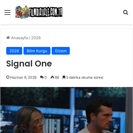
Menü
Ar
Anasayfa
/
2026
2026
Bilim Kurgu
Gizem
Signal One
Haziran 9, 2026
0
86
5 dakika okuma süresi