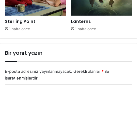
Sterling Point
Lanterns
1 hafta önce
1 hafta önce
Bir yanıt yazın
E-posta adresiniz yayınlanmayacak.
Gerekli alanlar
*
ile
işaretlenmişlerdir
Y
o
r
u
m
*