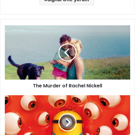
The
Murder
of
Rachel
Nickell
The Murder of Rachel Nickell
Minyonlar
ve
Canavarlar