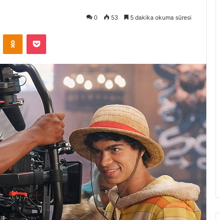
0
53
5 dakika okuma süresi
VKontakte
Odnoklassniki
Pocket