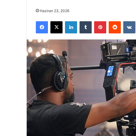
Haziran 23, 2026
Facebook
X
LinkedIn
Tumblr
Pinterest
Reddit