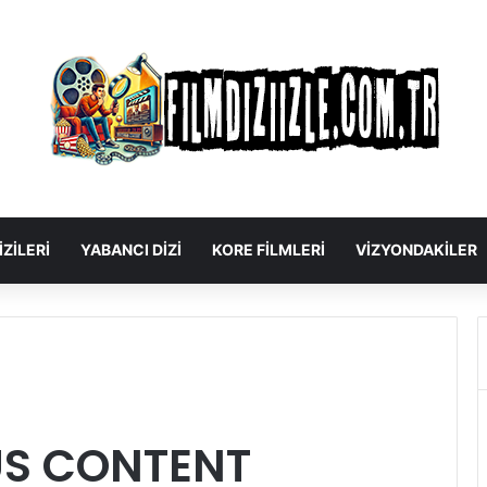
IZILERI
YABANCI DIZI
KORE FILMLERI
VIZYONDAKILER
US CONTENT