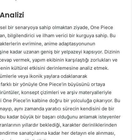
Analizi
l bir senaryoya sahip olmaktan ziyade, One Piece
n, bilgilendirici ve ilham verici bir kurguya sahip. Bu
karakterlerin evrimine, anime adaptasyonunun
şine kadar uzanan geniş bir yelpazeyi kapsıyor. Dizinin
cevap vermek, yapım ekibinin karşılaştığı zorlukları ve
enin kültürel etkisini derinlemesine analiz etmek.
ölümlerle veya ikonik yaylara odaklanarak
 farklı bir yönüyle One Piece’in büyüsünü ortaya
rüntüler, konsept çizimleri ve arşiv materyalleriyle
eri One Piece’in kalbine doğru bir yolculuğa çıkarıyor. Bu
mayıp, aynı zamanda yaratıcı sürecin kendisini de bir
bu kadar büyük bir başarı olduğunu anlamak isteyenler
anlarının yıllardır beklediği, karakter derinliklerinden
ndirme sanatçılarına kadar her detayın ele alınması,