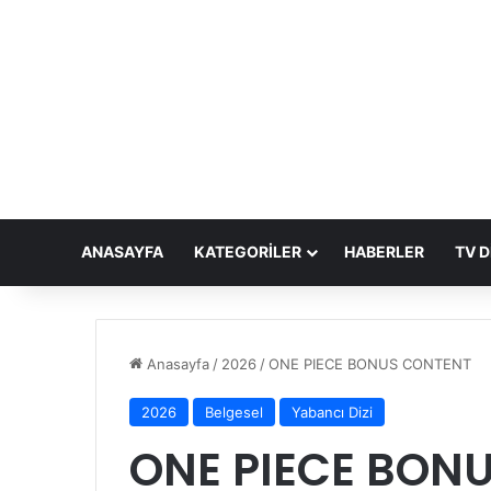
ANASAYFA
KATEGORILER
HABERLER
TV D
Anasayfa
/
2026
/
ONE PIECE BONUS CONTENT
2026
Belgesel
Yabancı Dizi
ONE PIECE BON