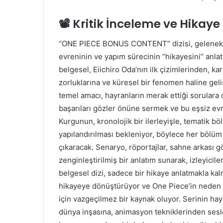
📽️ Kritik İnceleme ve Hikaye 
“ONE PIECE BONUS CONTENT” dizisi, gelenekse
evreninin ve yapım sürecinin “hikayesini” anlata
belgesel, Eiichiro Oda’nın ilk çizimlerinden, 
zorluklarına ve küresel bir fenomen haline geli
temel amacı, hayranların merak ettiği sorulara 
başarıları gözler önüne sermek ve bu eşsiz evr
Kurgunun, kronolojik bir ilerleyişle, tematik b
yapılandırılması bekleniyor, böylece her bölüm
çıkaracak. Senaryo, röportajlar, sahne arkası gö
zenginleştirilmiş bir anlatım sunarak, izleyicil
belgesel dizi, sadece bir hikaye anlatmakla kal
hikayeye dönüştürüyor ve One Piece’in neden 
için vazgeçilmez bir kaynak oluyor. Serinin hayr
dünya inşasına, animasyon tekniklerinden sesle