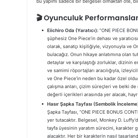
bu yapımı sadece bir belgesel olmaktan öte, b
🎬 Oyunculuk Performanslar
Eiichiro Oda (Yaratıcı):
“ONE PIECE BONUS
şüphesiz One Piece’in dehası ve yaratıcısı
olarak, sanatçı kişiliğiyle, vizyonuyla ve O
bulacağız. Onun hikaye anlatımına olan tutk
detaylar ve karşılaştığı zorluklar, dizinin 
ve samimi röportajları aracılığıyla, izleyi
ve One Piece’in neden bu kadar özel oldu
çalışma anları, çizim süreçleri ve belki d
değerli içerikleri arasında yer alacak, hay
Hasır Şapka Tayfası (Sembolik İnceleme
Şapka Tayfası, “ONE PIECE BONUS CONTENT
yer tutacaktır. Belgesel, Monkey D. Luffy’
tayfa üyesinin yaratım sürecini, karakter
alacaktır. Her bir karakterin nasıl tasarlan