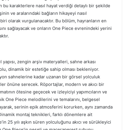
n bu karakterlere nasıl hayat verdiği detaylı bir şekilde
işinin ve aralarındaki bağların hikayeyi nasıl
 biri olarak vurgulanacaktır. Bu bölüm, hayranların en
sını sağlayacak ve onların One Piece evrenindeki yerini
ktır.
pısı, zengin arşiv materyalleri, sahne arkası
lu, dinamik bir estetiğe sahip olması bekleniyor.
yon sahnelerine kadar uzanan bir görsel yolculuk
ler önüne serecek. Röportajlar, modern ve akıcı bir
rmatının ötesine geçecek ve izleyiciyi yapımcıların ve
ik One Piece melodilerini ve temalarını, belgesel
arak, serinin epik atmosferini korurken, aynı zamanda
Dinamik montaj teknikleri, farklı dönemlere ait
’in 25 yılı aşkın süren yolculuğunu akıcı ve sürükleyici
em One Piece’in neşeli ve maceraperest ruhunu