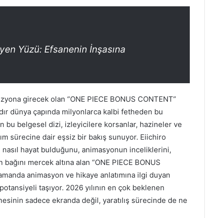
en Yüzü: Efsanenin İnşasına
e vizyona girecek olan “ONE PIECE BONUS CONTENT”
lardır dünya çapında milyonlarca kalbi fetheden bu
n bu belgesel dizi, izleyicilere korsanlar, hazineler ve
ım sürecine dair eşsiz bir bakış sunuyor. Eiichiro
asıl hayat bulduğunu, animasyonun inceliklerini,
olan bağını mercek altına alan “ONE PIECE BONUS
zamanda animasyon ve hikaye anlatımına ilgi duyan
potansiyeli taşıyor. 2026 yılının en çok beklenen
nesinin sadece ekranda değil, yaratılış sürecinde de ne