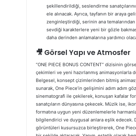
şekillendirildiği, seslendirme sanatçılarını
ele alınacak. Ayrıca, tayfanın bir araya gel
zenginleştirdiği, serinin ana temalarından
sevdiği karakterlere yeni bir gözle bakma
daha derinden anlamalarına yardımcı olaca
🎥 Görsel Yapı ve Atmosfer
“ONE PIECE BONUS CONTENT” dizisinin görsel ya
çekimleri ve yeni hazırlanmış animasyonlarla do
Belgesel, konsept çizimlerinden bitmiş animas
sunarak, One Piece’in gelişimini adım adım göz
sinematografi ile çekilerek, konuşan kafalar fo
sanatçıların dünyasına çekecek. Müzik ise, ikon
formatına uygun yeni düzenlemelerle harmanlay
bilgilendirici ve duygusal anlara eşlik edecek. 
görüntüleri kusursuzca birleştirerek, One Piece
bir şekilde aktaracak. Yapım, estetik olarak h