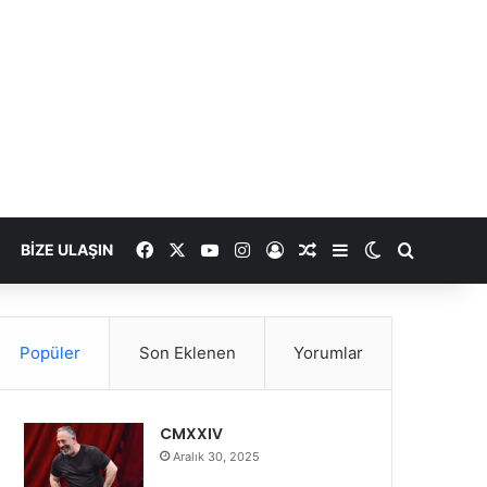
Facebook
X
YouTube
Instagram
Kayıt Ol
Rastgele Makale
Kenar Bölmesi
Dış görünümü
Arama ya
BIZE ULAŞIN
Popüler
Son Eklenen
Yorumlar
CMXXIV
Aralık 30, 2025