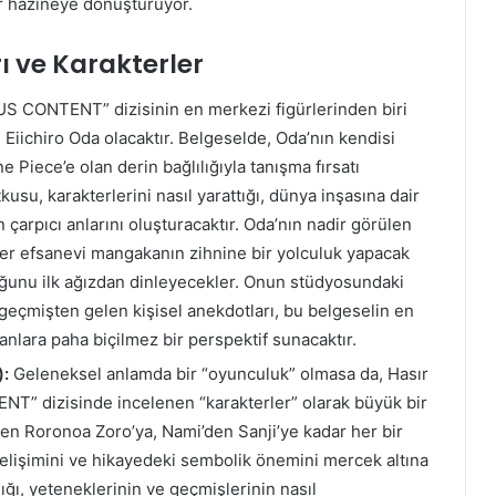
ir hazineye dönüştürüyor.
ı ve Karakterler
 CONTENT” dizisinin en merkezi figürlerinden biri
 Eiichiro Oda olacaktır. Belgeselde, Oda’nın kendisi
ne Piece’e olan derin bağlılığıyla tanışma fırsatı
usu, karakterlerini nasıl yarattığı, dünya inşasına dair
en çarpıcı anlarını oluşturacaktır. Oda’nın nadir görülen
ciler efsanevi mangakanın zihnine bir yolculuk yapacak
ğunu ilk ağızdan dinleyecekler. Onun stüdyosundaki
e geçmişten gelen kişisel anekdotları, bu belgeselin en
ranlara paha biçilmez bir perspektif sunacaktır.
):
Geleneksel anlamda bir “oyunculuk” olmasa da, Hasır
” dizisinde incelenen “karakterler” olarak büyük bir
den Roronoa Zoro’ya, Nami’den Sanji’ye kadar her bir
 gelişimini ve hikayedeki sembolik önemini mercek altına
dığı, yeteneklerinin ve geçmişlerinin nasıl