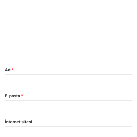
Y
o
r
u
m
*
Ad
*
E-posta
*
İnternet sitesi