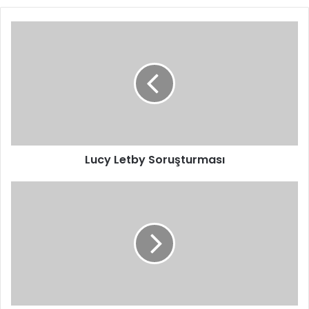
Lucy
Letby
Soruşturması
Lucy Letby Soruşturması
Paradise
Records