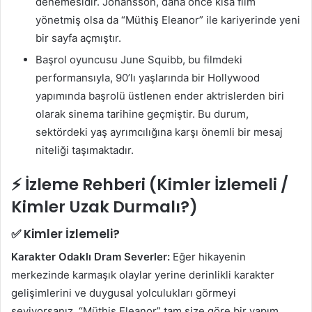
denemesidir. Johansson, daha önce kısa film
yönetmiş olsa da “Müthiş Eleanor” ile kariyerinde yeni
bir sayfa açmıştır.
Başrol oyuncusu June Squibb, bu filmdeki
performansıyla, 90’lı yaşlarında bir Hollywood
yapımında başrolü üstlenen ender aktrislerden biri
olarak sinema tarihine geçmiştir. Bu durum,
sektördeki yaş ayrımcılığına karşı önemli bir mesaj
niteliği taşımaktadır.
⚡ İzleme Rehberi (Kimler İzlemeli /
Kimler Uzak Durmalı?)
✅ Kimler İzlemeli?
Karakter Odaklı Dram Severler:
Eğer hikayenin
merkezinde karmaşık olaylar yerine derinlikli karakter
gelişimlerini ve duygusal yolculukları görmeyi
seviyorsanız, “Müthiş Eleanor” tam size göre bir yapım.