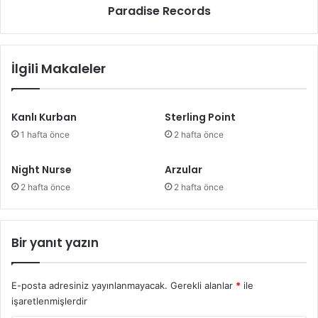
Paradise Records
İlgili Makaleler
Kanlı Kurban
Sterling Point
1 hafta önce
2 hafta önce
Night Nurse
Arzular
2 hafta önce
2 hafta önce
Bir yanıt yazın
E-posta adresiniz yayınlanmayacak.
Gerekli alanlar
*
ile
işaretlenmişlerdir