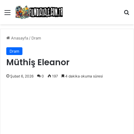
Menü
Ar
Anasayfa
/
Dram
Dram
Müthiş Eleanor
Şubat 6, 2026
0
197
4 dakika okuma süresi