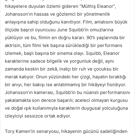
hikayelere duyulan özlemi gideren “Müthiş Eleanor”,
Johansson’ın hassas ve gözlemci bir yönetmenlik
anlayışına sahip olduğunu kanıtlıyor. Film, anlatısını büyük
ölçüde başrol oyuncusu June Squibb’in omuzlarına
yüklüyor ve bu, filmin en doğru kararı. 90’lı yaşlarında bir
aktrisin, tüm filmi tek başına sürüklediği bir performans
izlemek, başlı başına bir sinema olayı. Squibb, Eleanor
karakterine sadece bilgelik ve yorgunluk değil, aynı
zamanda keskin bir zekâ, inatçı bir ruh ve çocuksu bir
merak katıyor. Onun yüzündeki her çizgi, hayatın bıraktığı
bir anıyı, her bakışı ise anlatılmamış bir hikâyeyi fısıldıyor.
Johansson’ın kamerası, Squibb’in bu nüanslı performansını
yakalamakta son derece başarılı; aceleci olmayan kurgusu
ve doğal ışık kullanımıyla karakterin duygusal yolculuğuna
izleyiciyi sessizce ortak ediyor.
Tory Kamen’in senaryosu, hikayenin gücünü sadeliğinden