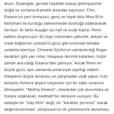
alıyor. Diyaloglar, gerçek hayattan kopup gelmişçesine
doğal ve zorlama dramatik anlardan kaçınıyor. Film,
Eleanor’un yeni komşusu, genç ve hayat dolu Nina (Erin
Kellyman) ile kurduğu beklenmedik dostluğa odaklanarak
ilerliyor. İki farklı kuşağın bu naif ve sıcak ilişkisi, filmin
kalbini oluşturuyor. Bu ilişki üzerinden yalnızlık, aidiyet ve
insan bağlarının iyileştirici gücü gibi evrensel temalar
ustalıkla işleniyor. Chiwetel Ejiofor’un canlandırdığı Roger
karakteri gibi yan roller, hikayeye derinlik katarken, hiçbir
zaman ana odağı Eleanor’dan çalmıyor. Ancak filmin en
büyük gücü, aynı zamanda potansiyel zayıflığı olabilir.
Hikayenin düşük temposu ve çatışmadan uzak yapısı, hızlı
tempolu filmlere alışkın izleyiciler için bir sabır sınavına
dönüşebilir. “Müthiş Eleanor”, olaylardan çok durumlara ve
hislere odaklanan, meditatif bir deneyim sunuyor. Bu
sebeple bir “olay filmi” değil, bir “karakter portresi” olarak
değerlendirilmeli. Johansson’un ilk yönetmenlik denemesi,