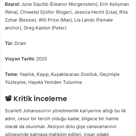
Başrol:
June Squibb (Eleanor Morgenstein), Erin Kellyman
(Nina), Chiwetel Ejiofor (Roger), Jessica Hecht (Lisa), Rita
Zohar (Bessie), Will Price (Max), Lia Lando (Female
anchor), Greg Kaston (Peter)
Tür:
Dram
Vizyon Tarihi:
2025
Tema:
Yaşlılık, Kayıp, Kuşaklararası Dostluk, Geçmişle
Yüzleşme, Hayata Yeniden Tutunma
📽️ Kritik İnceleme
Scarlett Johansson’ın yönetmenlik kariyerine attığı bu ilk
adım, cesur bir tercih olduğu kadar, bilgece bir hamle
olarak da okunmalı. Aksiyon dolu gişe canavarlarının
gölgesinde kalmaya mahkûm edilen, insan odaklı