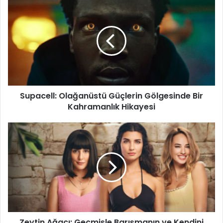
Supacell:
Olağanüstü
Güçlerin
Gölgesinde
Bir
Kahramanlık
Hikayesi
Supacell: Olağanüstü Güçlerin Gölgesinde Bir
Kahramanlık Hikayesi
Zeytin
Ağacı:
Geçmişle
Barışmanın
ve
Kendini
Bulmanın
Hikayesi
Zeytin Ağacı: Geçmişle Barışmanın ve Kendini