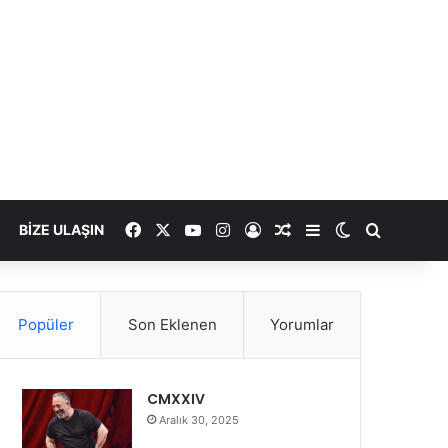
Facebook
X
YouTube
Instagram
Kayıt Ol
Rastgele Makale
Kenar Bölmesi
Dış görünümü
Arama ya
BIZE ULAŞIN
Popüler
Son Eklenen
Yorumlar
CMXXIV
Aralık 30, 2025