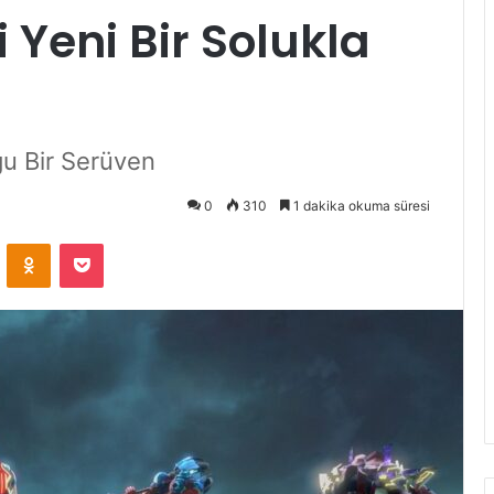
i Yeni Bir Solukla
ğu Bir Serüven
0
310
1 dakika okuma süresi
VKontakte
Odnoklassniki
Pocket