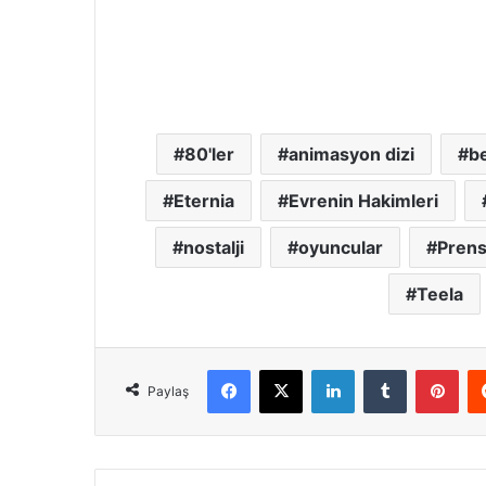
80'ler
animasyon dizi
be
Eternia
Evrenin Hakimleri
nostalji
oyuncular
Pren
Teela
Facebook
X
LinkedIn
Tumblr
Pint
Paylaş