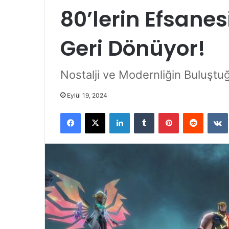
80’lerin Efsanes
Geri Dönüyor!
Nostalji ve Modernliğin Buluştu
Eylül 19, 2024
Facebook
X
LinkedIn
Tumblr
Pinterest
Reddit