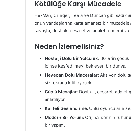
Kötülüğe Karşı Mücadele
He-Man, Cringer, Teela ve Duncan gibi sadık ar
onun yandaşlarına karşı amansız bir mücadeleye 
savaşta, dostluk, cesaret ve adaletin önemi vur
Neden İzlemelisiniz?
Nostalji Dolu Bir Yolculuk:
80’lerin çocukl
içinse keşfedilmeyi bekleyen bir dünya.
Heyecan Dolu Maceralar:
Aksiyon dolu sa
sizi ekrana kilitleyecek.
Güçlü Mesajlar:
Dostluk, cesaret, adalet g
anlatılıyor.
Kaliteli Seslendirme:
Ünlü oyuncuların sesl
Modern Bir Yorum:
Orijinal serinin ruhun
bir yapım.