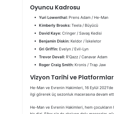
Oyuncu Kadrosu
Yuri Lowenthal:
Prens Adam / He-Man
Kimberly Brooks:
Teela / Büyücü
David Kaye:
Cringer / Savaş Kedisi
Benjamin Diskin:
Keldor / İskeletor
Gri Griffin:
Evelyn / Evil-Lyn
Trevor Devall:
R’Qazz / Canavar Adam
Roger Craig Smith:
Kronis / Trap Jaw
Vizyon Tarihi ve Platformlar
He-Man ve Evrenin Hakimleri, 16 Eylül 2021’de 
ilgi görerek üç sezonluk macerasına devam etti
He-Man ve Evrenin Hakimleri, hem çocukların h
bir dizi. Eğer siz de aksiyon dolu maceralar, gü