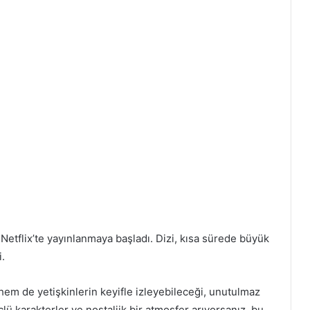
Netflix’te yayınlanmaya başladı. Dizi, kısa sürede büyük
.
em de yetişkinlerin keyifle izleyebileceği, unutulmaz
çlü karakterler ve nostaljik bir atmosfer arıyorsanız, bu