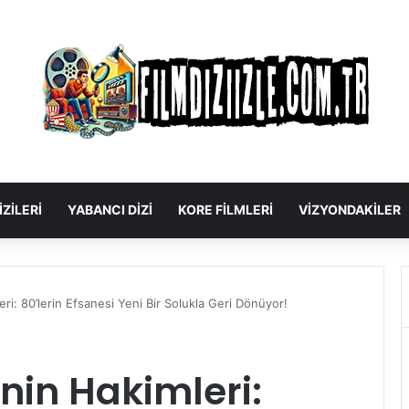
IZILERI
YABANCI DIZI
KORE FILMLERI
VIZYONDAKILER
i: 80’lerin Efsanesi Yeni Bir Solukla Geri Dönüyor!
nin Hakimleri: