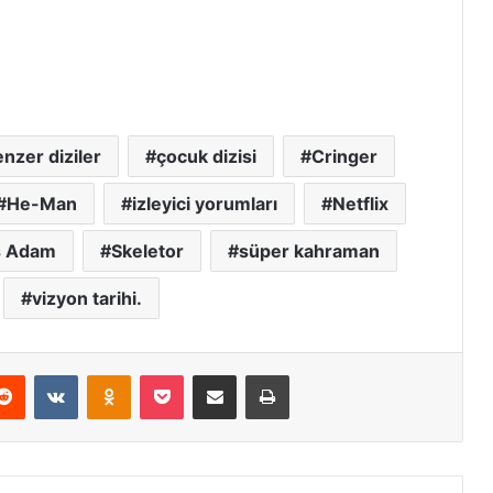
nzer diziler
çocuk dizisi
Cringer
He-Man
izleyici yorumları
Netflix
s Adam
Skeletor
süper kahraman
vizyon tarihi.
erest
Reddit
VKontakte
Odnoklassniki
Pocket
E-Posta ile paylaş
Yazdır