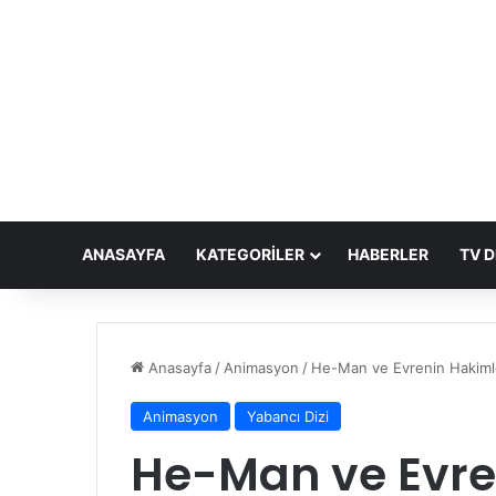
ANASAYFA
KATEGORILER
HABERLER
TV D
Anasayfa
/
Animasyon
/
He-Man ve Evrenin Hakimler
Animasyon
Yabancı Dizi
He-Man ve Evre