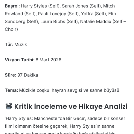
Başrol:
Harry Styles (Self), Sarah Jones (Self), Mitch
Rowland (Self), Pauli Lovejoy (Self), Yaffra (Self), Elin
Sandberg (Self), Laura Bibbs (Self), Natalie Maddix (Self –
Choir)
Tür:
Müzik
Vizyon Tarihi:
8 Mart 2026
Süre:
97 Dakika
Tema:
Müzikle coşku, hayran sevgisi ve sahne büyüsü.
Kritik İnceleme ve Hikaye Analizi
‘Harry Styles: Manchester’da Bir Gece’, sadece bir konser
filmi olmanın ötesine geçerek, Harry Styles’ın sahne
enerjisini ve hayranlarıyla kurduğu bağı etkileyici bir