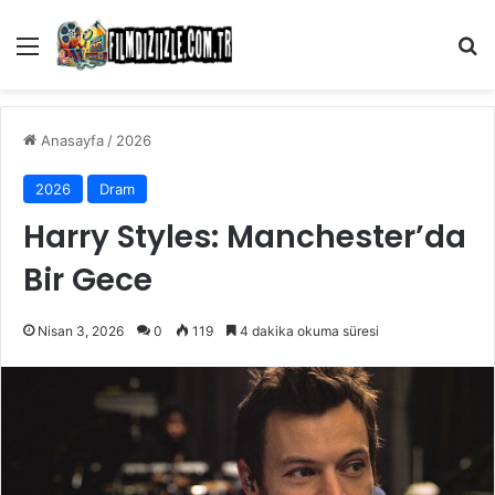
Menü
Ar
Anasayfa
/
2026
2026
Dram
Harry Styles: Manchester’da
Bir Gece
Nisan 3, 2026
0
119
4 dakika okuma süresi