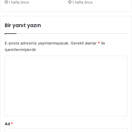
1 hafta önce
1 hafta önce
Bir yanıt yazın
E-posta adresiniz yayınlanmayacak.
Gerekli alanlar
*
ile
işaretlenmişlerdir
Y
o
r
u
m
*
Ad
*