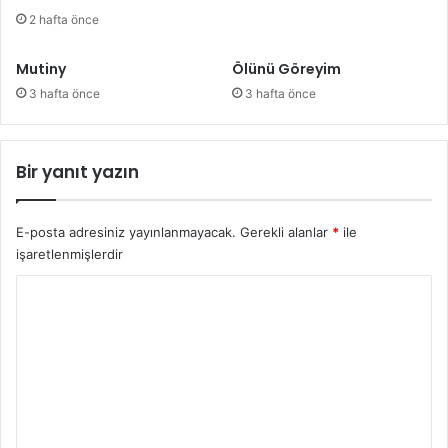
2 hafta önce
Mutiny
Ölünü Göreyim
3 hafta önce
3 hafta önce
Bir yanıt yazın
E-posta adresiniz yayınlanmayacak.
Gerekli alanlar
*
ile
işaretlenmişlerdir
Y
o
r
u
m
*