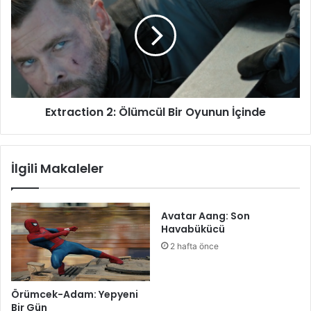
Ölümcül
Bir
Oyunun
İçinde
Extraction 2: Ölümcül Bir Oyunun İçinde
İlgili Makaleler
Avatar Aang: Son
Havabükücü
2 hafta önce
Örümcek-Adam: Yepyeni
Bir Gün