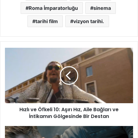
Roma İmparatorluğu
sinema
tarihi film
vizyon tarihi.
Hızlı
ve
Öfkeli
10:
Aşırı
Hız,
Aile
Bağları
ve
Hızlı ve Öfkeli 10: Aşırı Hız, Aile Bağları ve
İntikamın
Gölgesinde
İntikamın Gölgesinde Bir Destan
Bir
Destan
Extraction
2: