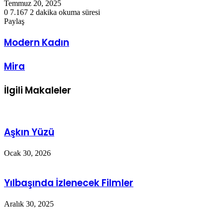
Temmuz 20, 2025
0
7.167
2 dakika okuma süresi
Facebook
X
LinkedIn
Tumblr
Pinterest
Reddit
VKontakte
Odnoklassniki
Pocket
Paylaş
Facebook
X
LinkedIn
Tumblr
Pinterest
Reddit
VKontakte
Odnoklassniki
Pocket
E-
Yazdır
Posta
Modern
Modern Kadın
ile
Kadın
paylaş
Mira
Mira
İlgili Makaleler
Aşkın Yüzü
Ocak 30, 2026
Yılbaşında İzlenecek Filmler
Aralık 30, 2025