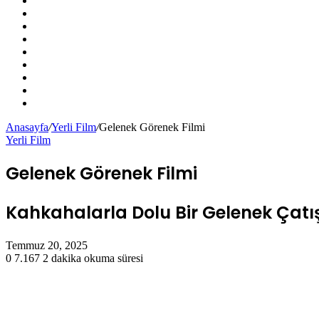
X
YouTube
Instagram
Kayıt
Ol
Rastgele
Makale
Kenar
Bölmesi
Dış
görünümü
Arama
değiştir
yap
Anasayfa
/
Yerli Film
/
Gelenek Görenek Filmi
...
Yerli Film
Gelenek Görenek Filmi
Kahkahalarla Dolu Bir Gelenek Çat
Temmuz 20, 2025
0
7.167
2 dakika okuma süresi
Facebook
X
LinkedIn
Tumblr
Pinterest
Reddit
VKontakte
Odnoklassniki
Pocket