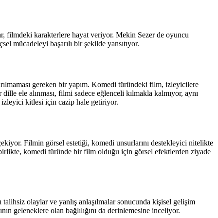
r, filmdeki karakterlere hayat veriyor. Mekin Sezer de oyuncu
sel mücadeleyi başarılı bir şekilde yansıtıyor.
rılmaması gereken bir yapım. Komedi türündeki film, izleyicilere
dille ele alınması, filmi sadece eğlenceli kılmakla kalmıyor, aynı
leyici kitlesi için cazip hale getiriyor.
kiyor. Filmin görsel estetiği, komedi unsurlarını destekleyici nitelikte
rlikte, komedi türünde bir film olduğu için görsel efektlerden ziyade
talihsiz olaylar ve yanlış anlaşılmalar sonucunda kişisel gelişim
kının geleneklere olan bağlılığını da derinlemesine inceliyor.