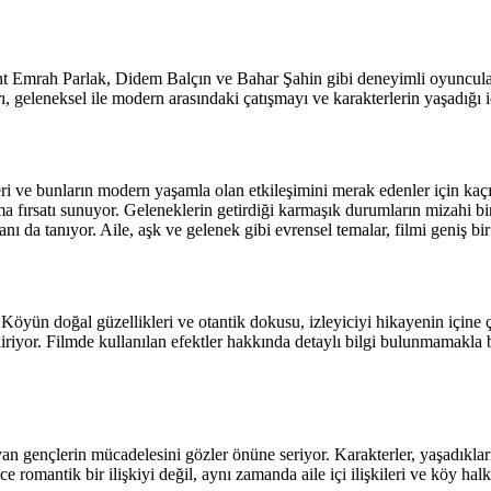
lent Emrah Parlak, Didem Balçın ve Bahar Şahin gibi deneyimli oyuncula
 geleneksel ile modern arasındaki çatışmayı ve karakterlerin yaşadığı iç
i ve bunların modern yaşamla olan etkileşimini merak edenler için kaçı
fırsatı sunuyor. Geleneklerin getirdiği karmaşık durumların mizahi bir 
da tanıyor. Aile, aşk ve gelenek gibi evrensel temalar, filmi geniş bir iz
öyün doğal güzellikleri ve otantik dokusu, izleyiciyi hikayenin içine çe
riyor. Filmde kullanılan efektler hakkında detaylı bilgi bulunmamakla bi
 gençlerin mücadelesini gözler önüne seriyor. Karakterler, yaşadıkları 
e romantik bir ilişkiyi değil, aynı zamanda aile içi ilişkileri ve köy hal