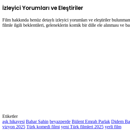
İzleyici Yorumları ve Eleştiriler
Film hakkında henüz detaylı izleyici yorumları ve eleştiriler bulunma
filmle ilgili beklentileri, geleneklerin komik bir dille ele alınması v
Etiketler
aşk hikayesi
Bahar Şahin
beyazperde
Bülent Emrah Parlak
Didem Ba
vizyon 2025
Türk komedi filmi
yeni Türk filmleri 2025
yerli film