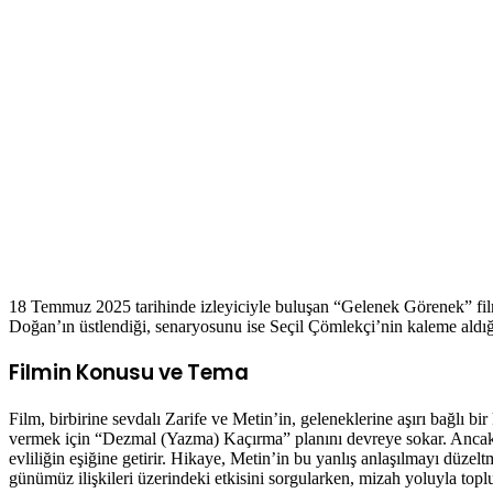
18 Temmuz 2025 tarihinde izleyiciyle buluşan “Gelenek Görenek” filmi
Doğan’ın üstlendiği, senaryosunu ise Seçil Çömlekçi’nin kaleme aldığ
Filmin Konusu ve Tema
Film, birbirine sevdalı Zarife ve Metin’in, geleneklerine aşırı bağlı b
vermek için “Dezmal (Yazma) Kaçırma” planını devreye sokar. Ancak plan
evliliğin eşiğine getirir. Hikaye, Metin’in bu yanlış anlaşılmayı düzelt
günümüz ilişkileri üzerindeki etkisini sorgularken, mizah yoluyla top