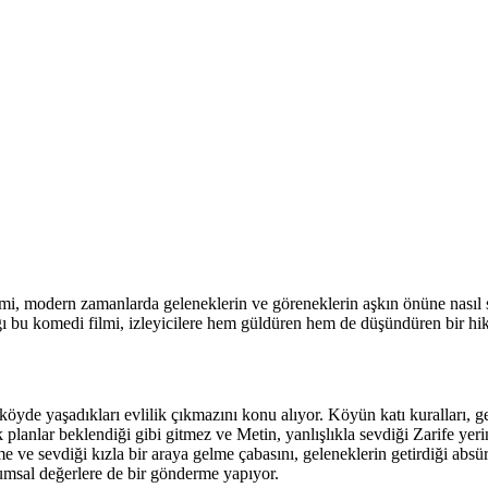
, modern zamanlarda geleneklerin ve göreneklerin aşkın önüne nasıl se
ı bu komedi filmi, izleyicilere hem güldüren hem de düşündüren bir hi
ir köyde yaşadıkları evlilik çıkmazını konu alıyor. Köyün katı kuralları,
lar beklendiği gibi gitmez ve Metin, yanlışlıkla sevdiği Zarife yerine 
me ve sevdiği kızla bir araya gelme çabasını, geleneklerin getirdiği absür
lumsal değerlere de bir gönderme yapıyor.