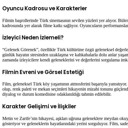
Oyuncu Kadrosu ve Karakterler
Filmin başrollerinde Türk sinemasının sevilen yüzleri yer alıyor. Bü
kadrosunda yer alarak filme katkı sağlıyor. Oyuncuların performansları,
İzleyici Neden İzlemeli?
“Gelenek Görenek”, özellikle Türk kültürüne özgü geleneksel değerler
günlük hayatın stresinden uzaklaşma ve kahkahalarla dolu anlar yaşama 
zamanda izleyicilere kendi geleneklerini ve değerlerini sorgulama imkanı 
Filmin Evreni ve Görsel Estetiği
Film, geleneksel Türk köy yaşamının atmosferini başarıyla yansıtıyor. K
olup, renk paleti ve mekan seçimleri hikayenin mizahi tonunu güçlendi
diyalog ve durum komedisine odaklanıldığı tahmin edilebilir.
Karakter Gelişimi ve İlişkiler
Metin ve Zarife’nin hikayesi, aşkları uğruna geleneklere meydan okuyan
gösteriyor ve geleneklerin hayatlarındaki yerini sorguluyor. Film, sadec