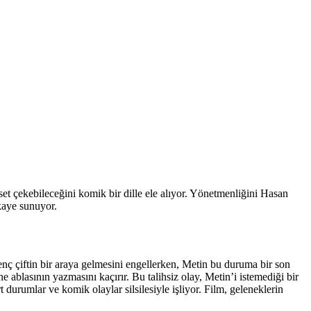
t çekebileceğini komik bir dille ele alıyor. Yönetmenliğini Hasan
kaye sunuyor.
 genç çiftin bir araya gelmesini engellerken, Metin bu duruma bir son
ablasının yazmasını kaçırır. Bu talihsiz olay, Metin’i istemediği bir
t durumlar ve komik olaylar silsilesiyle işliyor. Film, geleneklerin