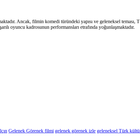
maktadır. Ancak, filmin komedi türündeki yapısı ve geleneksel teması, T
e başarılı oyuncu kadrosunun performansları etrafında yoğunlaşmaktadır.
lçın
Gelenek Görenek filmi
gelenek görenek izle
geleneksel Türk kültü