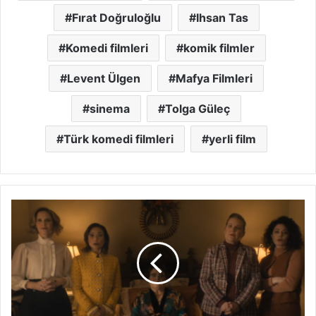
Fırat Doğruloğlu
Ihsan Tas
Komedi filmleri
komik filmler
Levent Ülgen
Mafya Filmleri
sinema
Tolga Güleç
Türk komedi filmleri
yerli film
The
Best
Christmas
Pageant
Ever