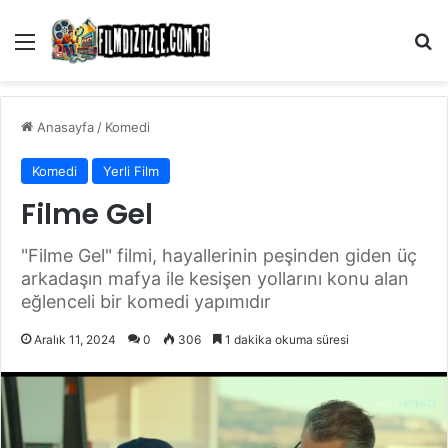
Menü
Ar
Anasayfa
/
Komedi
Komedi
Yerli Film
Filme Gel
"Filme Gel" filmi, hayallerinin peşinden giden üç
arkadaşın mafya ile kesişen yollarını konu alan
eğlenceli bir komedi yapımıdır
Aralık 11, 2024
0
306
1 dakika okuma süresi