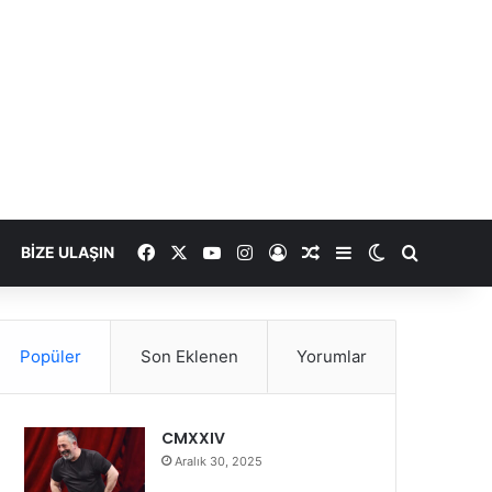
Facebook
X
YouTube
Instagram
Kayıt Ol
Rastgele Makale
Kenar Bölmesi
Dış görünümü
Arama ya
BIZE ULAŞIN
Popüler
Son Eklenen
Yorumlar
CMXXIV
Aralık 30, 2025