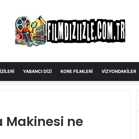
IZILERI
YABANCI DIZI
KORE FILMLERI
VIZYONDAKILER
 Makinesi ne