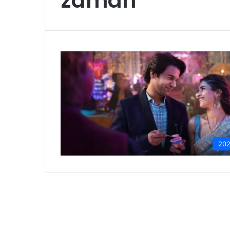
zaman
20