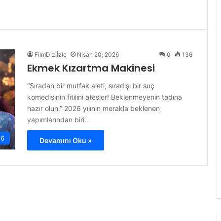
FilmDiziİzle
Nisan 20, 2026
0
136
Ekmek Kızartma Makinesi
“Sıradan bir mutfak aleti, sıradışı bir suç
komedisinin fitilini ateşler! Beklenmeyenin tadına
hazır olun.” 2026 yılının merakla beklenen
yapımlarından biri…
26
Devamını Oku »