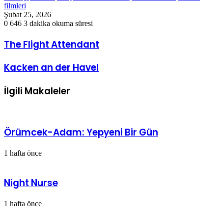
filmleri
Şubat 25, 2026
0
646
3 dakika okuma süresi
The
The Flight Attendant
Flight
Attendant
Kacken
Kacken an der Havel
an
der
İlgili Makaleler
Havel
Örümcek-Adam: Yepyeni Bir Gün
1 hafta önce
Night Nurse
1 hafta önce