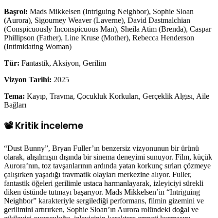
Başrol:
Mads Mikkelsen (Intriguing Neighbor), Sophie Sloan
(Aurora), Sigourney Weaver (Laverne), David Dastmalchian
(Conspicuously Inconspicuous Man), Sheila Atim (Brenda), Caspar
Phillipson (Father), Line Kruse (Mother), Rebecca Henderson
(Intimidating Woman)
Tür:
Fantastik, Aksiyon, Gerilim
Vizyon Tarihi:
2025
Tema:
Kayıp, Travma, Çocukluk Korkuları, Gerçeklik Algısı, Aile
Bağları
📽️ Kritik İnceleme
“Dust Bunny”, Bryan Fuller’ın benzersiz vizyonunun bir ürünü
olarak, alışılmışın dışında bir sinema deneyimi sunuyor. Film, küçük
Aurora’nın, toz tavşanlarının ardında yatan korkunç sırları çözmeye
çalışırken yaşadığı travmatik olayları merkezine alıyor. Fuller,
fantastik öğeleri gerilimle ustaca harmanlayarak, izleyiciyi sürekli
diken üstünde tutmayı başarıyor. Mads Mikkelsen’in “Intriguing
Neighbor” karakteriyle sergilediği performans, filmin gizemini ve
gerilimini artırırken, Sophie Sloan’ın Aurora rolündeki doğal ve