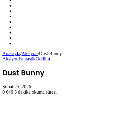
X
YouTube
Instagram
Kayıt
Ol
Rastgele
Makale
Kenar
Bölmesi
Dış
görünümü
Arama
değiştir
yap
Anasayfa
/
Aksiyon
/
Dust Bunny
...
Aksiyon
Fantastik
Gerilim
Dust Bunny
Şubat 25, 2026
0
646
3 dakika okuma süresi