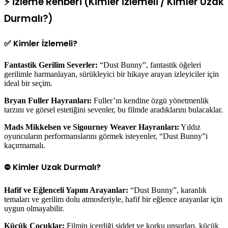
⚡ İzleme Rehberi (Kimler İzlemeli / Kimler Uzak
Durmalı?)
✅ Kimler İzlemeli?
Fantastik Gerilim Severler:
“Dust Bunny”, fantastik öğeleri
gerilimle harmanlayan, sürükleyici bir hikaye arayan izleyiciler için
ideal bir seçim.
Bryan Fuller Hayranları:
Fuller’ın kendine özgü yönetmenlik
tarzını ve görsel estetiğini sevenler, bu filmde aradıklarını bulacaklar.
Mads Mikkelsen ve Sigourney Weaver Hayranları:
Yıldız
oyuncuların performanslarını görmek isteyenler, “Dust Bunny”i
kaçırmamalı.
⛔ Kimler Uzak Durmalı?
Hafif ve Eğlenceli Yapım Arayanlar:
“Dust Bunny”, karanlık
temaları ve gerilim dolu atmosferiyle, hafif bir eğlence arayanlar için
uygun olmayabilir.
Küçük Çocuklar:
Filmin içerdiği şiddet ve korku unsurları, küçük