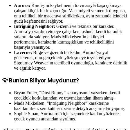
Aurora:
Kardeşini kaybetmenin travmasıyla başa çıkmaya
çalışan küçük bir kız çocuğu. Masumiyeti ve merak duygusu,
onu tehlikeli bir maceraya sürüklerken, aynı zamanda içindeki
gücü keşfetmesini sağlıyor.
Intriguing Neighbor:
Gizemli ve tekinsiz bir karakter.
Aurora’ya yardım etmeye çalışırken, aslında kendi karanlık
sırlarını da saklıyor. Mads Mikkelsen’in etkileyici
performansı, karakterin karmaşıklığını ve tehlikeliliğini
başarıyla yansıtıyor.
Laverne:
Bilge ve gizemli bir kadın. Aurora’ya yol
göstererek, onu gerçeklerle yüzleşmeye teşvik ediyor.
Sigourney Weaver’ın tecrübeli oyunculuğu, karaktere derinlik
ve ağırlık katıyor.
💡 Bunları Biliyor Muydunuz?
Bryan Fuller, “Dust Bunny” senaryosunu yazarken, kendi
çocukluk korkularından ve travmalarından ilham almış.
Mads Mikkelsen, “Intriguing Neighbor” karakterine
hazırlanırken, seri katiller üzerine detaylı araştırmalar yapmış.
Sophie Sloan, Aurora rolü için seçmelere katılan yüzlerce
çocuk oyuncu arasından sıyrılmış.