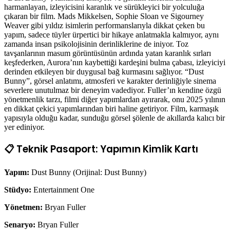
harmanlayan, izleyicisini karanlık ve sürükleyici bir yolculuğa
çıkaran bir film. Mads Mikkelsen, Sophie Sloan ve Sigourney
Weaver gibi yıldız isimlerin performanslarıyla dikkat çeken bu
yapım, sadece tüyler ürpertici bir hikaye anlatmakla kalmıyor, aynı
zamanda insan psikolojisinin derinliklerine de iniyor. Toz
tavşanlarının masum görüntüsünün ardında yatan karanlık sırları
keşfederken, Aurora’nın kaybettiği kardeşini bulma çabası, izleyiciyi
derinden etkileyen bir duygusal bağ kurmasını sağlıyor. “Dust
Bunny”, görsel anlatımı, atmosferi ve karakter derinliğiyle sinema
severlere unutulmaz bir deneyim vadediyor. Fuller’ın kendine özgü
yönetmenlik tarzı, filmi diğer yapımlardan ayırarak, onu 2025 yılının
en dikkat çekici yapımlarından biri haline getiriyor. Film, karmaşık
yapısıyla olduğu kadar, sunduğu görsel şölenle de akıllarda kalıcı bir
yer ediniyor.
📋 Teknik Pasaport: Yapımın Kimlik Kartı
Yapım:
Dust Bunny (Orijinal: Dust Bunny)
Stüdyo:
Entertainment One
Yönetmen:
Bryan Fuller
Senaryo:
Bryan Fuller