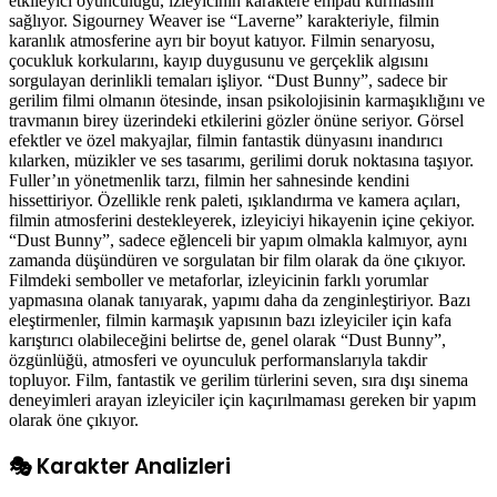
etkileyici oyunculuğu, izleyicinin karaktere empati kurmasını
sağlıyor. Sigourney Weaver ise “Laverne” karakteriyle, filmin
karanlık atmosferine ayrı bir boyut katıyor. Filmin senaryosu,
çocukluk korkularını, kayıp duygusunu ve gerçeklik algısını
sorgulayan derinlikli temaları işliyor. “Dust Bunny”, sadece bir
gerilim filmi olmanın ötesinde, insan psikolojisinin karmaşıklığını ve
travmanın birey üzerindeki etkilerini gözler önüne seriyor. Görsel
efektler ve özel makyajlar, filmin fantastik dünyasını inandırıcı
kılarken, müzikler ve ses tasarımı, gerilimi doruk noktasına taşıyor.
Fuller’ın yönetmenlik tarzı, filmin her sahnesinde kendini
hissettiriyor. Özellikle renk paleti, ışıklandırma ve kamera açıları,
filmin atmosferini destekleyerek, izleyiciyi hikayenin içine çekiyor.
“Dust Bunny”, sadece eğlenceli bir yapım olmakla kalmıyor, aynı
zamanda düşündüren ve sorgulatan bir film olarak da öne çıkıyor.
Filmdeki semboller ve metaforlar, izleyicinin farklı yorumlar
yapmasına olanak tanıyarak, yapımı daha da zenginleştiriyor. Bazı
eleştirmenler, filmin karmaşık yapısının bazı izleyiciler için kafa
karıştırıcı olabileceğini belirtse de, genel olarak “Dust Bunny”,
özgünlüğü, atmosferi ve oyunculuk performanslarıyla takdir
topluyor. Film, fantastik ve gerilim türlerini seven, sıra dışı sinema
deneyimleri arayan izleyiciler için kaçırılmaması gereken bir yapım
olarak öne çıkıyor.
🎭 Karakter Analizleri