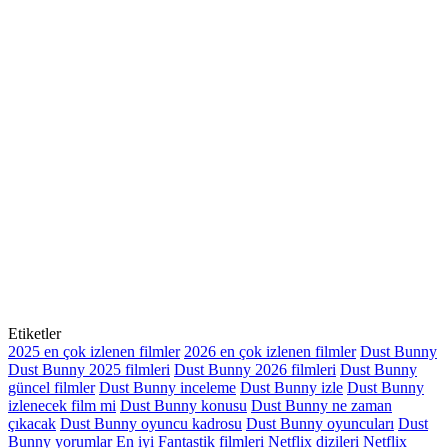
Etiketler
2025 en çok izlenen filmler
2026 en çok izlenen filmler
Dust Bunny
Dust Bunny 2025 filmleri
Dust Bunny 2026 filmleri
Dust Bunny
güncel filmler
Dust Bunny inceleme
Dust Bunny izle
Dust Bunny
izlenecek film mi
Dust Bunny konusu
Dust Bunny ne zaman
çıkacak
Dust Bunny oyuncu kadrosu
Dust Bunny oyuncuları
Dust
Bunny yorumlar
En iyi Fantastik filmleri
Netflix dizileri
Netflix