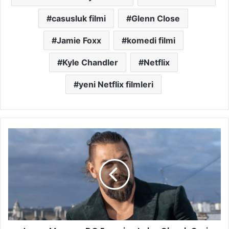
casusluk filmi
Glenn Close
Jamie Foxx
komedi filmi
Kyle Chandler
Netflix
yeni Netflix filmleri
Jason
Momoa,
DC
Evrenine
Lobo
Olarak
Geri
Dönüyor:
Aquaman