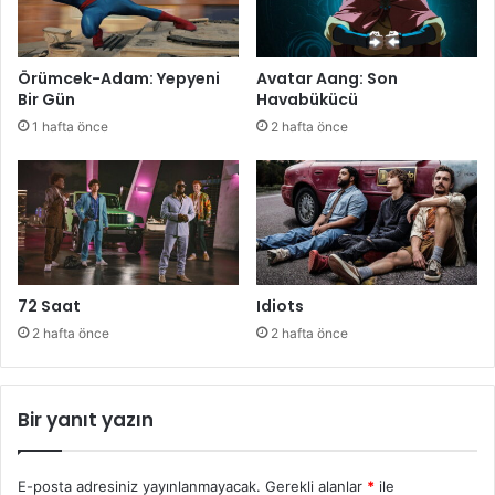
Örümcek-Adam: Yepyeni
Avatar Aang: Son
Bir Gün
Havabükücü
1 hafta önce
2 hafta önce
72 Saat
Idiots
2 hafta önce
2 hafta önce
Bir yanıt yazın
E-posta adresiniz yayınlanmayacak.
Gerekli alanlar
*
ile