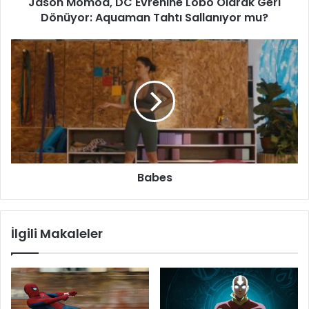
Jason Momoa, DC Evrenine Lobo Olarak Geri
Tahtı
Sallanıyor
Dönüyor: Aquaman Tahtı Sallanıyor mu?
mu?
Babes
Babes
İlgili Makaleler