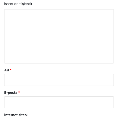
işaretlenmişlerdir
Y
o
r
u
m
*
Ad
*
E-posta
*
İnternet sitesi