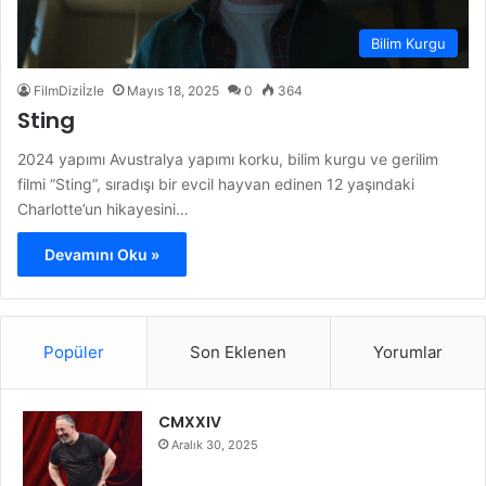
Bilim Kurgu
FilmDiziİzle
Mayıs 18, 2025
0
364
Sting
2024 yapımı Avustralya yapımı korku, bilim kurgu ve gerilim
filmi “Sting”, sıradışı bir evcil hayvan edinen 12 yaşındaki
Charlotte’un hikayesini…
Devamını Oku »
Popüler
Son Eklenen
Yorumlar
CMXXIV
Aralık 30, 2025