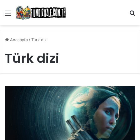
Menü
Ar
Anasayfa
/
Türk dizi
Türk dizi