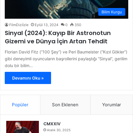
Bilim Kurgu
FilmDiziİzle
Eylül 13, 2024
0
350
Sinyal (2024): Kayıp Bir Astronotun
Gizemi ve Dünya İçin Artan Tehdit
Florian David Fitz (“100 Şey”) ve Peri Baumeister (“Kızıl Gökler”)
gibi deneyimli oyuncuların başrollerini paylaştığı “Sinyal”, gerilim
dolu bir bilim…
Devamını Oku »
Popüler
Son Eklenen
Yorumlar
CMXXIV
Aralık 30, 2025