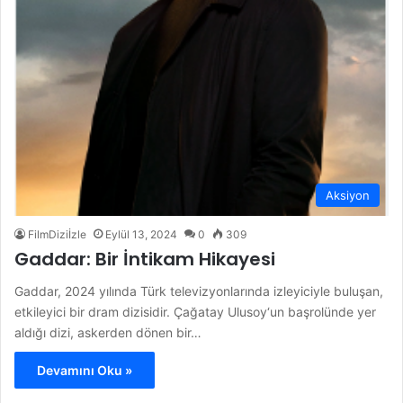
Aksiyon
FilmDiziİzle
Eylül 13, 2024
0
309
Gaddar: Bir İntikam Hikayesi
Gaddar, 2024 yılında Türk televizyonlarında izleyiciyle buluşan,
etkileyici bir dram dizisidir. Çağatay Ulusoy‘un başrolünde yer
aldığı dizi, askerden dönen bir…
Devamını Oku »