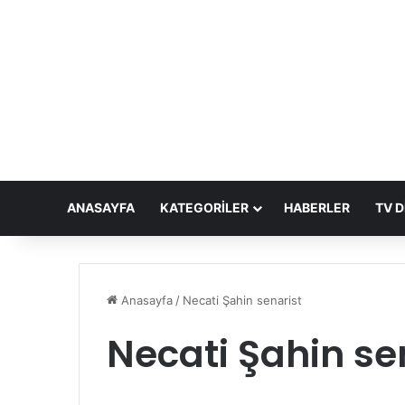
ANASAYFA
KATEGORILER
HABERLER
TV D
Anasayfa
/
Necati Şahin senarist
Necati Şahin se