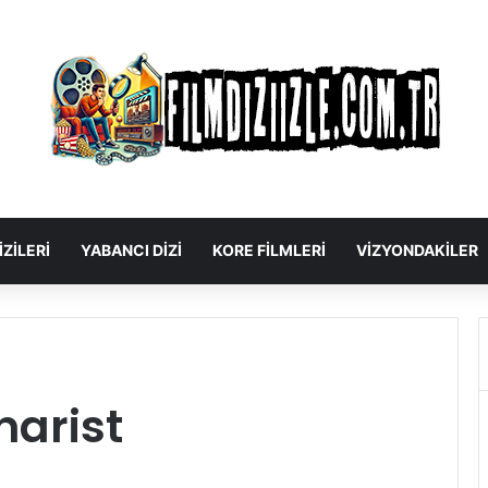
IZILERI
YABANCI DIZI
KORE FILMLERI
VIZYONDAKILER
narist