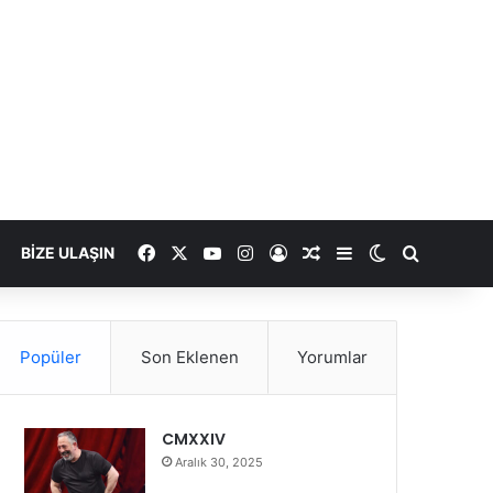
Facebook
X
YouTube
Instagram
Kayıt Ol
Rastgele Makale
Kenar Bölmesi
Dış görünümü
Arama ya
BIZE ULAŞIN
Popüler
Son Eklenen
Yorumlar
CMXXIV
Aralık 30, 2025