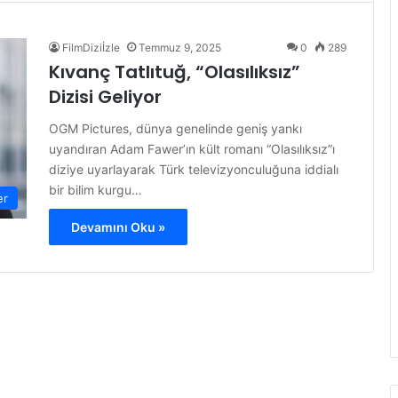
FilmDiziİzle
Temmuz 9, 2025
0
289
Kıvanç Tatlıtuğ, “Olasılıksız”
Dizisi Geliyor
OGM Pictures, dünya genelinde geniş yankı
uyandıran Adam Fawer’ın kült romanı “Olasılıksız”ı
diziye uyarlayarak Türk televizyonculuğuna iddialı
bir bilim kurgu…
er
Devamını Oku »