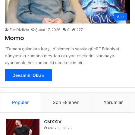
Aile
FilmDiziİzle
Şubat 17, 2026
0
277
Momo
“Zamanı çalanlara karşı, dinlemenin sessiz gücü.” Edebiyat
dünyasının zamana meydan okuyan eserlerini sinemaya
uyarlamak, her zaman iki ucu keskin bir…
Devamını Oku »
Popüler
Son Eklenen
Yorumlar
CMXXIV
Aralık 30, 2025