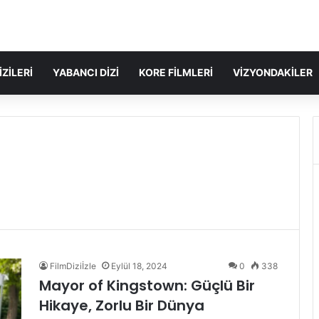
IZILERI
YABANCI DIZI
KORE FILMLERI
VIZYONDAKILER
FilmDiziİzle
Eylül 18, 2024
0
338
Mayor of Kingstown: Güçlü Bir
Hikaye, Zorlu Bir Dünya