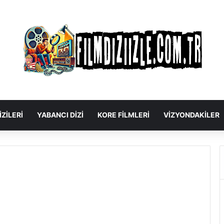
IZILERI
YABANCI DIZI
KORE FILMLERI
VIZYONDAKILER