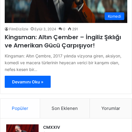
Komedi
FilmDiziİzle
Eylül 3, 2024
0
291
Kingsman: Altın Çember – İngiliz Şıklığı
ve Amerikan Gücü Çarpışıyor!
Kingsman: Altın Çembre, 2017 yılında vizyona giren, aksiyon,
komedi ve macera türlerinin heyecan verici bir karışımı olan,
nefes kesen bir…
Devamını Oku »
Popüler
Son Eklenen
Yorumlar
CMXXIV