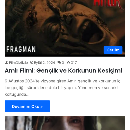
Gerilim
FilmDiziİzle
Eylül 2, 2024
0
317
Amir Filmi: Gençlik ve Korkunun Kesişimi
6 Ağustos 2024’te vizyona giren Amir, gençlik ve korkunun iç
içe geçtiği, sürprizlerle dolu bir yapım. Yönetmen ve senarist
koltuğunda…
Devamını Oku »