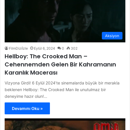
Aksiyon
FilmDiziİzle
Eylül 6, 2024
0
302
Hellboy: The Crooked Man –
Cehennemden Gelen Bir Kahramanın
Karanlık Macerası
Vizyona Girdi! 6 Eylül 2024’te sinemalarda büyük bir merakla
beklenen Hellboy: The Crooked Man ile unutulmaz bir
deneyime hazır olun!…
Devamını Oku »