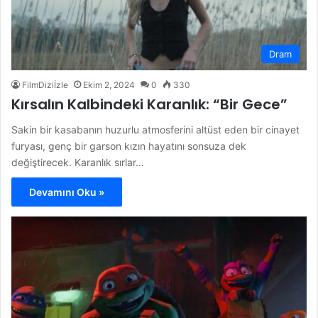
Dram
FilmDiziİzle
Ekim 2, 2024
0
330
Kırsalın Kalbindeki Karanlık: “Bir Gece”
Sakin bir kasabanın huzurlu atmosferini altüst eden bir cinayet
furyası, genç bir garson kızın hayatını sonsuza dek
değiştirecek. Karanlık sırlar…
Devamını Oku »