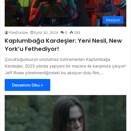
Aksiyon
FilmDiziİzle
Eylül 30, 2024
0
293
Kaplumbağa Kardeşler: Yeni Nesil, New
York’u Fethediyor!
Çocukluğumuzun unutulmaz kahramanları Kaplumbağa
Kardeşler, 2023 yılında yepyeni bir macera ile karşımıza çıkıyor!
Jeff Rowe yönetmenliğindeki bu aksiyon dolu film,…
Devamını Oku »