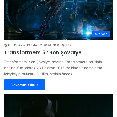
Aksiyon
FilmDiziİzle
Eylül 12, 2024
0
332
Transformers 5 : Son Şövalye
Transformers: Son Şövalye, sevilen Transformers serisinin
beşinci filmi olarak 23 Haziran 2017 tarihinde sinemalarda
izleyiciyle buluştu. Bu film, serinin önceki…
Devamını Oku »