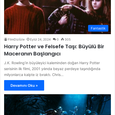
Fantastik
FilmDiziİzle
Eylül 24, 2024
0
305
Harry Potter ve Felsefe Taşı: Büyülü Bir
Maceranın Başlangıcı
J.K. Rowling’in büyüleyici kaleminden doğan Harry Potter
serisinin ilk filmi, 2001 yılında beyaz perdeye taşındığında
milyonlarca kalpte iz bıraktı. Chris…
Devamını Oku »