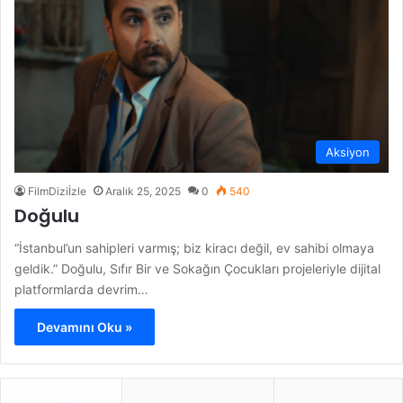
Aksiyon
FilmDiziİzle
Aralık 25, 2025
0
540
Doğulu
“İstanbul’un sahipleri varmış; biz kiracı değil, ev sahibi olmaya
geldik.” Doğulu, Sıfır Bir ve Sokağın Çocukları projeleriyle dijital
platformlarda devrim…
Devamını Oku »