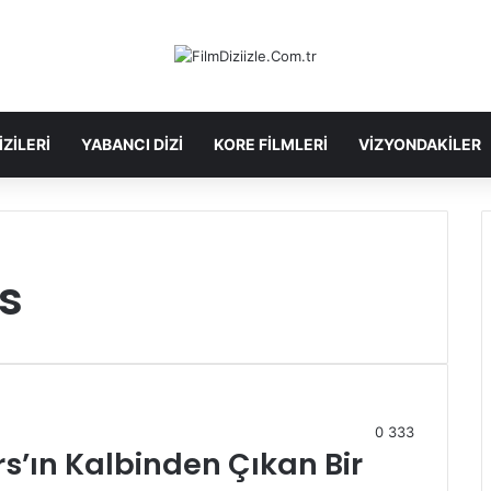
IZILERI
YABANCI DIZI
KORE FILMLERI
VIZYONDAKILER
s
0
333
rs’ın Kalbinden Çıkan Bir