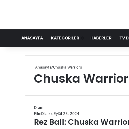
ANASAYFA
KATEGORILER
HABERLER
TV D
Anasayfa
/
Chuska Warriors
Chuska Warrior
Dram
FilmDiziİzle
Eylül 28, 2024
Rez Ball: Chuska Warrio