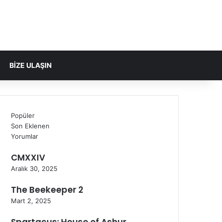
Facebook
X
YouTube
Instagram
Kayıt Ol
Rastgele Makale
Kenar Bölmesi
Dış görünümü 
Arama yap
BIZE ULAŞIN
Popüler
Son Eklenen
Yorumlar
CMXXIV
Aralık 30, 2025
The Beekeeper 2
Mart 2, 2025
Spartacus: House of Ashur