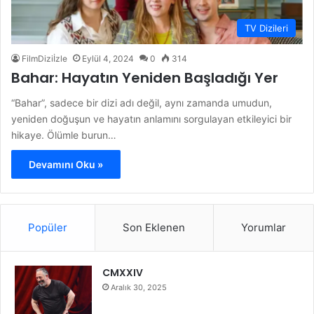
TV Dizileri
FilmDiziİzle
Eylül 4, 2024
0
314
Bahar: Hayatın Yeniden Başladığı Yer
“Bahar”, sadece bir dizi adı değil, aynı zamanda umudun,
yeniden doğuşun ve hayatın anlamını sorgulayan etkileyici bir
hikaye. Ölümle burun…
Devamını Oku »
Popüler
Son Eklenen
Yorumlar
CMXXIV
Aralık 30, 2025