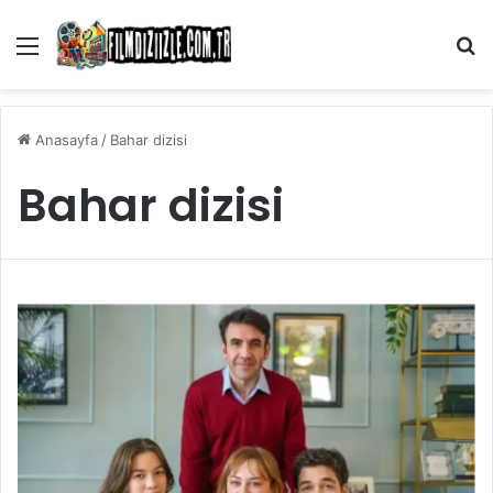
Menü
Ar
Anasayfa
/
Bahar dizisi
Bahar dizisi