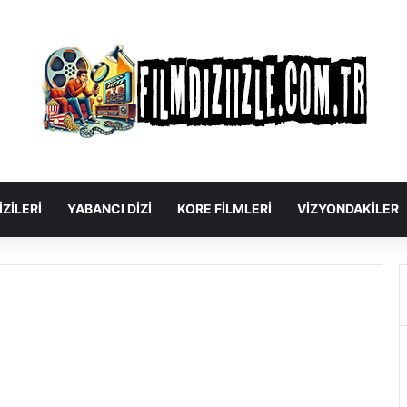
IZILERI
YABANCI DIZI
KORE FILMLERI
VIZYONDAKILER