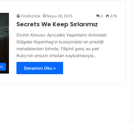
FilmDiziİzle
Mayıs 28, 2025
0
378
Secrets We Keep Sırlarımız
Dizinin Konusu: Ayrıcalıklı Yaşamların Ardındaki
Gölgeler Kopenhag’ın kuzeyindeki en prestijli
mahallelerden birinde, Filipinli genç au pair
Ruby’nin ansızın ortadan kaybolmasıyla…
am
Devamını Oku »