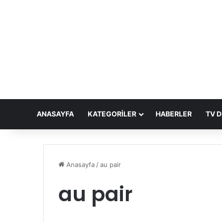
ANASAYFA
KATEGORILER
HABERLER
TV D
Anasayfa
/
au pair
au pair