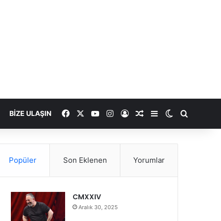
Facebook
X
YouTube
Instagram
Kayıt Ol
Rastgele Makale
Kenar Bölmesi
Dış görünümü
Arama ya
BIZE ULAŞIN
Popüler
Son Eklenen
Yorumlar
CMXXIV
Aralık 30, 2025